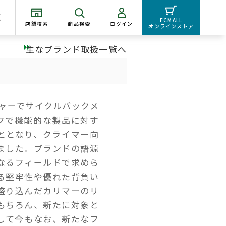
く
ECMALL
店舗検索
商品検索
ログイン
オンラインストア
主なブランド取扱一覧へ
戻る
シャーでサイクルバックメ
フで機能的な製品に対す
ととなり、クライマー向
ました。ブランドの語源
象となるフィールドで求めら
る堅牢性や優れた背負い
盛り込んだカリマーのリ
もちろん、新たに対象と
して今もなお、新たなフ