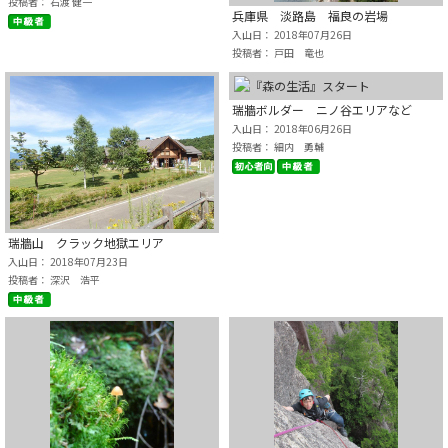
投稿者： 石渡 健一
兵庫県 淡路島 福良の岩場
入山日： 2018年07月26日
投稿者： 戸田 竜也
瑞牆ボルダー ニノ谷エリアなど
入山日： 2018年06月26日
投稿者： 細内 勇輔
瑞牆山 クラック地獄エリア
入山日： 2018年07月23日
投稿者： 深沢 浩平