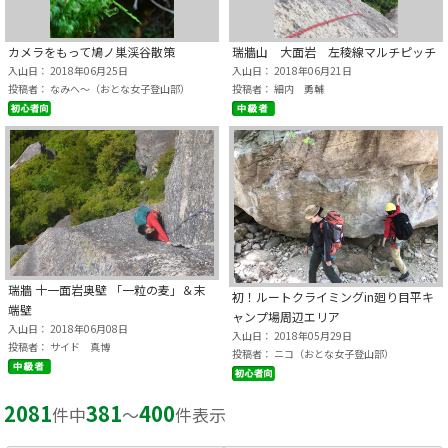
カメラをもって鳩ノ巣渓谷散策
瑞牆山 大面岩 左稜線マルチピッチ
入山日： 2018年06月25日
入山日： 2018年06月21日
投稿者： なみへ～（おとな女子登山部）
投稿者： 細内 勇輔
瑞牆 十一面岩奥壁 「一粒の麦」＆末
初！ルートクライミングin廻り目平キ
端壁
ャンプ場周辺エリア
入山日： 2018年06月08日
入山日： 2018年05月29日
投稿者： サイド 真博
投稿者： ニコ（おとな女子登山部）
2081
381
400
件中
〜
件表示