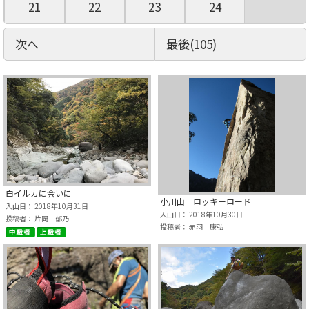
21
22
23
24
次へ
最後(105)
白イルカに会いに
小川山 ロッキーロード
入山日： 2018年10月31日
入山日： 2018年10月30日
投稿者： 片岡 郁乃
投稿者： 赤羽 康弘