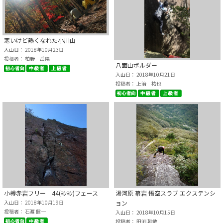
寒いけど熱くなれた小川山
入山日： 2018年10月23日
投稿者： 柏野 岳陽
八面山ボルダー
入山日： 2018年10月21日
投稿者： 上治 祐也
小樽赤岩フリー 44(ﾖﾝﾖﾝ)フェース
湯河原 幕岩 悟空スラブ エクステンシ
入山日： 2018年10月19日
ョン
投稿者： 石渡 健一
入山日： 2018年10月15日
投稿者： 田渕 幹敏