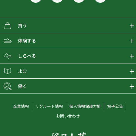
買う
ECMALLの商品をさがす
体験する
取り扱いブランド一覧
おとな女子登山部
しらべる
店舗の商品をさがす
登山学校
登山レポート
よむ
ショップブログ
YamaPos
スタートNAVI
ECMedia
働く
会員募集
グラビティリサーチ
山の辞典
ECMALLチャンネル
新卒採用情報
企業情報
リクルート情報
個人情報保護方針
電子公告
オンラインコンシェルジュ
好日山荘マガジン
中途採用情報
お問い合わせ
好日山荘チャンネル
キャリア採用情報