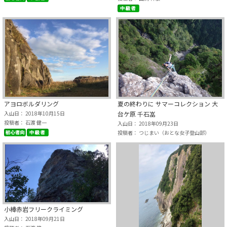
夏の終わりに サマーコレクション 大
アヨロボルダリング
台ケ原 千石嵓
入山日： 2018年10月15日
投稿者： 石渡 健一
入山日： 2018年09月23日
投稿者： つじまい（おとな女子登山部）
小樽赤岩フリークライミング
入山日： 2018年09月21日