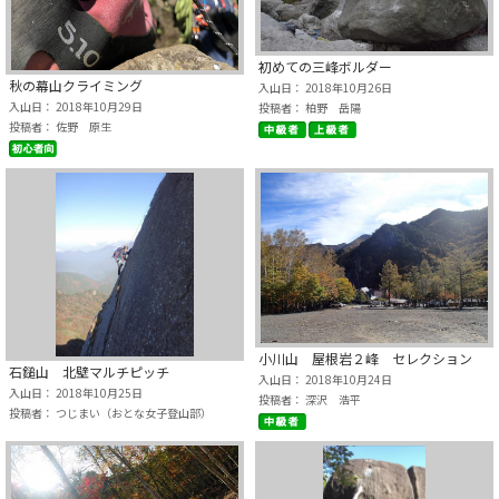
初めての三峰ボルダー
秋の幕山クライミング
入山日： 2018年10月26日
入山日： 2018年10月29日
投稿者： 柏野 岳陽
投稿者： 佐野 原生
小川山 屋根岩２峰 セレクション
石鎚山 北壁マルチピッチ
入山日： 2018年10月24日
入山日： 2018年10月25日
投稿者： 深沢 浩平
投稿者： つじまい（おとな女子登山部）