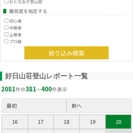
おとな女子登山部
難易度を指定する
初心者
中級者
上級者
プロ級
絞り込み検索
好日山荘登山レポート一覧
2081
381
400
件中
〜
件表示
最初
前へ
16
17
18
19
20