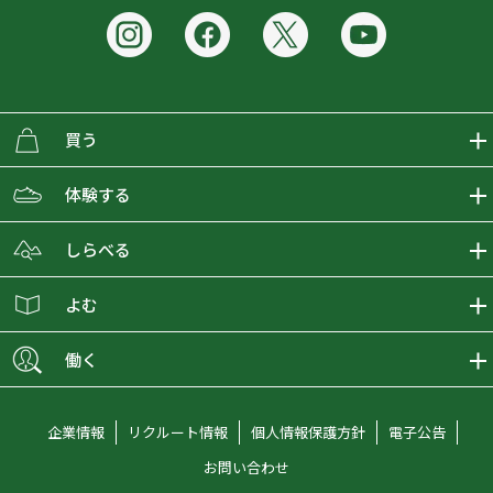
買う
ECMALLの商品をさがす
体験する
取り扱いブランド一覧
おとな女子登山部
しらべる
店舗の商品をさがす
登山学校
登山レポート
よむ
ショップブログ
YamaPos
スタートNAVI
ECMedia
働く
会員募集
グラビティリサーチ
山の辞典
ECMALLチャンネル
新卒採用情報
企業情報
リクルート情報
個人情報保護方針
電子公告
オンラインコンシェルジュ
好日山荘マガジン
中途採用情報
お問い合わせ