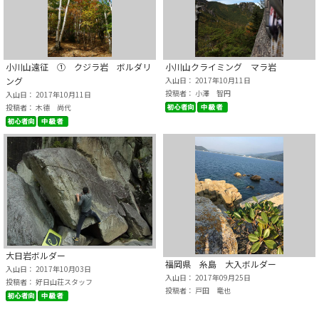
小川山遠征 ① クジラ岩 ボルダリ
小川山クライミング マラ岩
ング
入山日： 2017年10月11日
投稿者： 小澤 智円
入山日： 2017年10月11日
投稿者： 木德 尚代
大日岩ボルダー
福岡県 糸島 大入ボルダー
入山日： 2017年10月03日
入山日： 2017年09月25日
投稿者： 好日山荘スタッフ
投稿者： 戸田 竜也