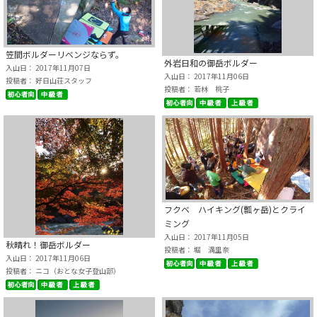
笠間ボルダーリベンジならず。
外岩日和の御岳ボルダー
入山日： 2017年11月07日
入山日： 2017年11月06日
投稿者： 好日山荘スタッフ
投稿者： 若林 桃子
フクベ ハイキング(瓢ヶ岳)とクライ
ミング
入山日： 2017年11月05日
秋晴れ！御岳ボルダー
投稿者： 堀 満里奈
入山日： 2017年11月06日
投稿者： ニコ（おとな女子登山部）