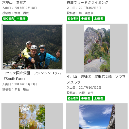
六甲山 堡塁岩
恵那でリードクライミング
入山日： 2017年10月18日
入山日： 2017年10月18日
投稿者： 木德 尚代
投稿者： 堀 満里奈
ヨセミテ国立公園 ワシントンコラム
小川山 遠征② 屋根岩２峰 ソラマ
『South Face』
メスラブ
入山日： 2017年10月13日
入山日： 2017年10月12日
投稿者： 赤羽 康弘
投稿者： 木德 尚代