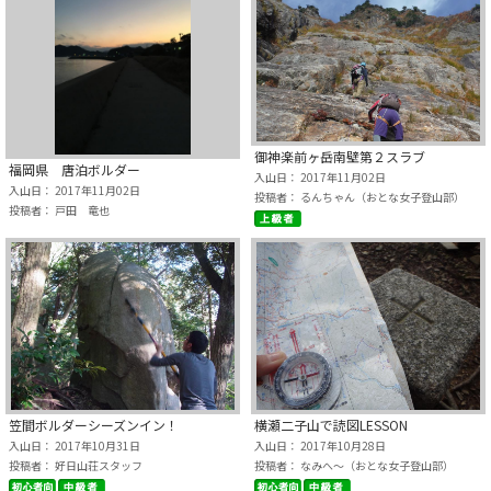
御神楽前ヶ岳南壁第２スラブ
福岡県 唐泊ボルダー
入山日： 2017年11月02日
入山日： 2017年11月02日
投稿者： るんちゃん（おとな女子登山部）
投稿者： 戸田 竜也
笠間ボルダーシーズンイン！
横瀬二子山で読図LESSON
入山日： 2017年10月31日
入山日： 2017年10月28日
投稿者： 好日山荘スタッフ
投稿者： なみへ～（おとな女子登山部）