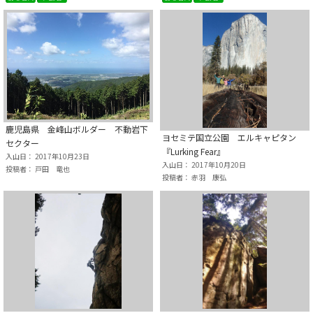
鹿児島県 金峰山ボルダー 不動岩下
ヨセミテ国立公園 エルキャピタン
セクター
『Lurking Fear』
入山日： 2017年10月23日
入山日： 2017年10月20日
投稿者： 戸田 竜也
投稿者： 赤羽 康弘