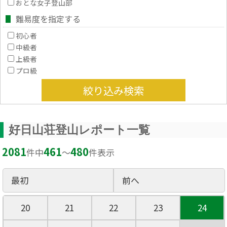
おとな女子登山部
難易度を指定する
初心者
中級者
上級者
プロ級
絞り込み検索
好日山荘登山レポート一覧
2081
461
480
件中
〜
件表示
最初
前へ
20
21
22
23
24