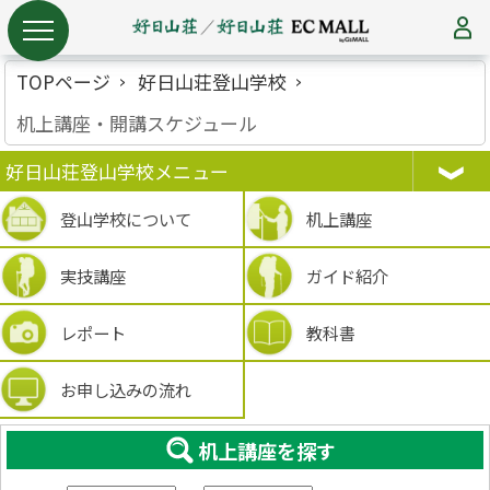
TOPページ
好日山荘登山学校
机上講座・開講スケジュール
好日山荘登山学校メニュー
登山学校について
机上講座
実技講座
ガイド紹介
レポート
教科書
お申し込みの流れ
机上講座を探す