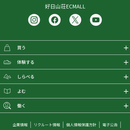
好日山荘ECMALL
買う
ECMALLの商品をさがす
体験する
取り扱いブランド一覧
おとな女子登山部
しらべる
店舗の商品をさがす
登山学校
登山レポート
よむ
ショップブログ
YamaPos
スタートNAVI
ECMedia
働く
会員募集
グラビティリサーチ
山の辞典
ECMALLチャンネル
新卒採用情報
企業情報
リクルート情報
個人情報保護方針
電子公告
オンラインコンシェルジュ
好日山荘マガジン