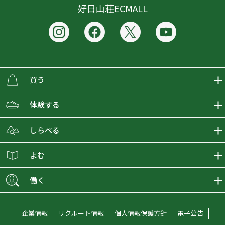
好日山荘ECMALL
買う
ECMALLの商品をさがす
体験する
取り扱いブランド一覧
おとな女子登山部
しらべる
店舗の商品をさがす
登山学校
登山レポート
よむ
ショップブログ
YamaPos
スタートNAVI
ECMedia
働く
会員募集
グラビティリサーチ
山の辞典
ECMALLチャンネル
新卒採用情報
企業情報
リクルート情報
個人情報保護方針
電子公告
オンラインコンシェルジュ
好日山荘マガジン