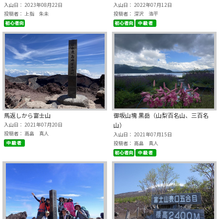
入山日： 2023年08月22日
入山日： 2022年07月12日
投稿者： 上指 朱未
投稿者： 深沢 浩平
馬返しから富士山
御坂山塊 黒岳（山梨百名山、三百名
入山日： 2021年07月20日
山）
投稿者： 高畠 真人
入山日： 2021年07月15日
投稿者： 高畠 真人