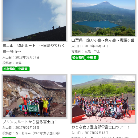
山梨県 節刀ヶ岳～鬼ヶ岳～雪頭ヶ岳
富士山 須走ルート ～日帰りで行く
入山日： 2018年06月04日
富士登山～
投稿者： 丸茂 甲太
入山日： 2018年08月07日
投稿者： 大島
プリンスルートから登る富士山！
おとな女子登山部♡富士山ツアー！
入山日： 2017年07月24日
入山日： 2017年07月15日
投稿者： なっちゃん（おとな女子登山部）