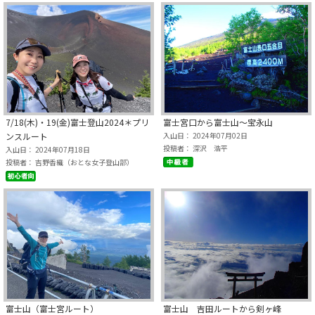
7/18(木)・19(金)富士登山2024＊プリ
富士宮口から富士山～宝永山
ンスルート
入山日： 2024年07月02日
投稿者： 深沢 浩平
入山日： 2024年07月18日
投稿者： 吉野香織（おとな女子登山部）
富士山（富士宮ルート）
富士山 吉田ルートから剣ヶ峰