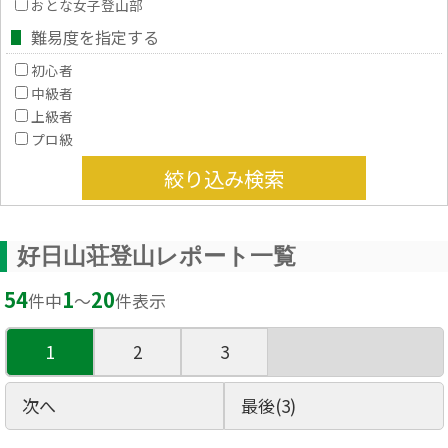
おとな女子登山部
難易度を指定する
初心者
中級者
上級者
プロ級
絞り込み検索
好日山荘登山レポート一覧
54
1
20
件中
〜
件表示
1
2
3
次へ
最後(3)