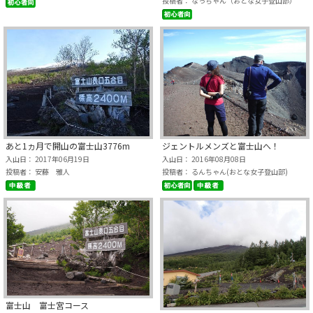
投稿者： なっちゃん（おとな女子登山部）
ジェントルメンズと富士山へ！
あと1ヵ月で開山の富士山3776m
入山日： 2016年08月08日
入山日： 2017年06月19日
投稿者： るんちゃん(おとな女子登山部)
投稿者： 安藤 雅人
富士山 富士宮コース