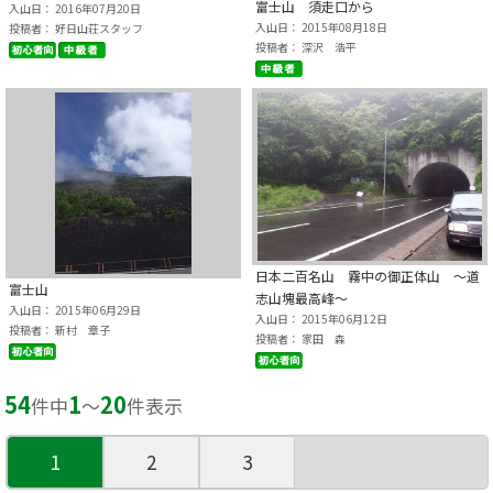
富士山 須走口から
入山日： 2016年07月20日
入山日： 2015年08月18日
投稿者： 好日山荘スタッフ
投稿者： 深沢 浩平
日本二百名山 霧中の御正体山 ～道
富士山
志山塊最高峰～
入山日： 2015年06月29日
入山日： 2015年06月12日
投稿者： 新村 章子
投稿者： 家田 森
54
1
20
件中
〜
件表示
1
2
3