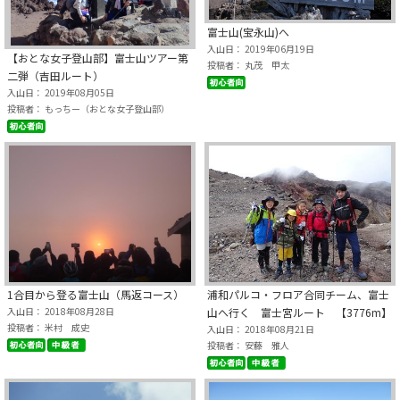
富士山(宝永山)へ
入山日： 2019年06月19日
【おとな女子登山部】富士山ツアー第
投稿者： 丸茂 甲太
二弾（吉田ルート）
入山日： 2019年08月05日
投稿者： もっちー（おとな女子登山部）
1合目から登る富士山（馬返コース）
浦和パルコ・フロア合同チーム、富士
入山日： 2018年08月28日
山へ行く 富士宮ルート 【3776m】
投稿者： 米村 成史
入山日： 2018年08月21日
投稿者： 安藤 雅人