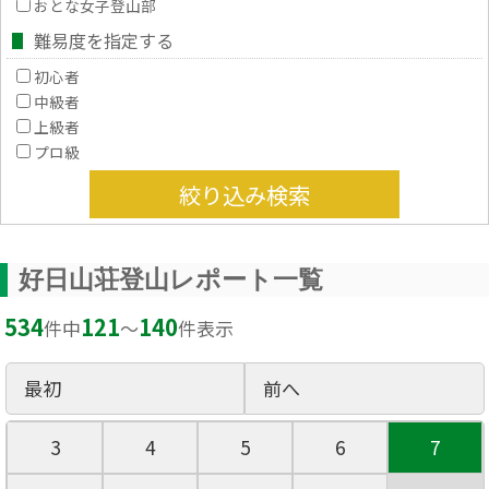
おとな女子登山部
難易度を指定する
初心者
中級者
上級者
プロ級
絞り込み検索
好日山荘登山レポート一覧
534
121
140
件中
〜
件表示
最初
前へ
3
4
5
6
7