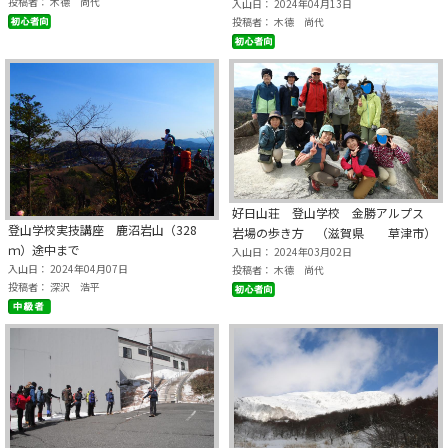
投稿者： 木德 尚代
入山日： 2024年04月13日
投稿者： 木德 尚代
好日山荘 登山学校 金勝アルプス
登山学校実技講座 鹿沼岩山（328
岩場の歩き方 （滋賀県 草津市）
ｍ）途中まで
入山日： 2024年03月02日
入山日： 2024年04月07日
投稿者： 木德 尚代
投稿者： 深沢 浩平