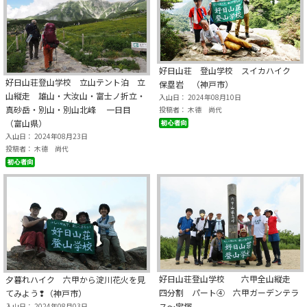
好日山荘 登山学校 スイカハイク
好日山荘登山学校 立山テント泊 立
保塁岩 （神戸市）
山縦走 雄山・大汝山・富士ノ折立・
入山日： 2024年08月10日
真砂岳・別山・別山北峰 一日目
投稿者： 木德 尚代
（富山県）
入山日： 2024年08月23日
投稿者： 木德 尚代
好日山荘登山学校 六甲全山縦走
夕暮れハイク 六甲から淀川花火を見
四分割 パート④ 六甲ガーデンテラ
てみよう❢（神戸市）
ス～宝塚
入山日： 2024年08月03日