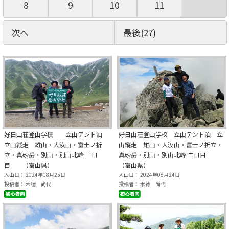
8
9
10
11
次へ
最後(27)
好日山荘登山学校 立山テント泊
好日山荘登山学校 立山テント泊 立
立山縦走 雄山・大汝山・富士ノ折
山縦走 雄山・大汝山・富士ノ折立・
立・真砂岳・別山・別山北峰 三日
真砂岳・別山・別山北峰 二日目
目 （富山県）
（富山県）
入山日： 2024年08月25日
入山日： 2024年08月24日
投稿者： 木德 尚代
投稿者： 木德 尚代