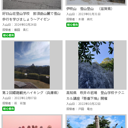
伊吹山 雪山登山 （滋賀県）
好日山荘登山学校 那須岳山麓で雪山
入山日： 2023年01月31日
歩行を学びましょう～アイゼン
投稿者： 木德 尚代
入山日： 2024年02月24日
投稿者： 飯田 真仁
第２回姫路観光ハイキング（兵庫県）
高知県 吹井の岩場 登山学校テクニ
入山日： 2022年12月07日
カル講座『懸垂下降』開催
投稿者： 萩 彩加
入山日： 2022年10月22日
投稿者： 戸田 竜也