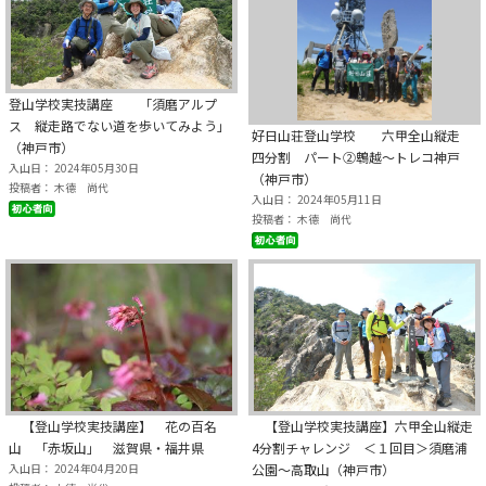
登山学校実技講座 「須磨アルプ
ス 縦走路でない道を歩いてみよう」
好日山荘登山学校 六甲全山縦走
（神戸市）
四分割 パート②鵯越～トレコ神戸
入山日： 2024年05月30日
（神戸市）
投稿者： 木德 尚代
入山日： 2024年05月11日
投稿者： 木德 尚代
【登山学校実技講座】 花の百名
【登山学校実技講座】六甲全山縦走
山 「赤坂山」 滋賀県・福井県
4分割チャレンジ ＜１回目＞須磨浦
入山日： 2024年04月20日
公園～高取山（神戸市）