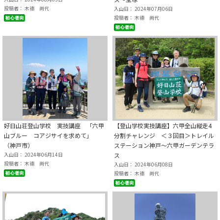
投稿者： 木德 尚代
入山日： 2024年07月06日
投稿者： 木德 尚代
好日山荘登山学校 実技講座 「六甲
【登山学校実技講座】六甲全山縦走4
山ブルー コアジサイを求めて」
分割チャレンジ ＜３回目＞トレイル
（神戸市）
ステーション神戸～六甲ガーデンテラ
入山日： 2024年06月14日
ス
投稿者： 木德 尚代
入山日： 2024年06月08日
投稿者： 木德 尚代