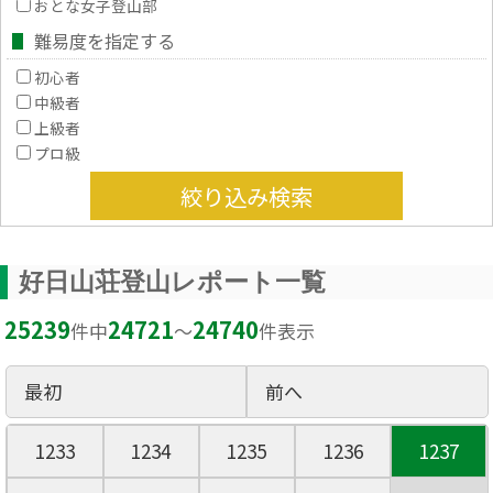
おとな女子登山部
難易度を指定する
初心者
中級者
上級者
プロ級
絞り込み検索
好日山荘登山レポート一覧
25239
24721
24740
件中
〜
件表示
最初
前へ
1233
1234
1235
1236
1237