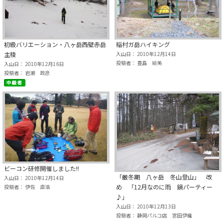
初級バリエーション・八ヶ岳西壁赤岳
稲村ガ岳ハイキング
主稜
入山日： 2010年12月14日
投稿者： 豊島 絵美
入山日： 2010年12月16日
投稿者： 岩瀬 政彦
ビーコン研修開催しました!!
「厳冬期 八ヶ岳 冬山登山」 改
入山日： 2010年12月14日
め 「12月なのに雨 鍋パーティー
投稿者： 伊佐 直浩
♪」
入山日： 2010年12月13日
投稿者： 静岡パルコ店 宮田伊織