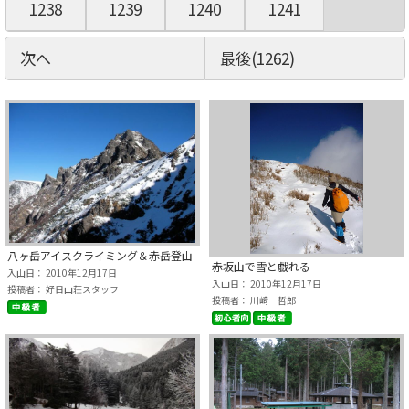
1238
1239
1240
1241
次へ
最後(1262)
八ヶ岳アイスクライミング＆赤岳登山
赤坂山で雪と戯れる
入山日： 2010年12月17日
入山日： 2010年12月17日
投稿者： 好日山荘スタッフ
投稿者： 川﨑 哲郎