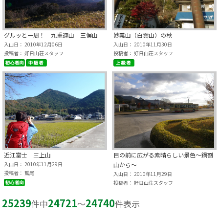
グルッと一周！ 九重連山 三俣山
妙義山（白雲山）の秋
入山日： 2010年12月06日
入山日： 2010年11月30日
投稿者： 好日山荘スタッフ
投稿者： 好日山荘スタッフ
近江富士 三上山
目の前に広がる素晴らしい景色～鍋割
入山日： 2010年11月29日
山から～
投稿者： 鷲尾
入山日： 2010年11月29日
投稿者： 好日山荘スタッフ
25239
24721
24740
件中
〜
件表示