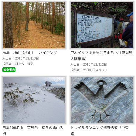
福島 檜山（桧山） ハイキング
巨木イヌマキを見に八山岳へ（鹿児島
入山日： 2010年12月13日
大隅半島）
投稿者： 針ケ谷 道弘
入山日： 2010年12月12日
投稿者： 好日山荘スタッフ
日本100名山 荒島岳 初冬の雪山入
トレイルランニング熊野古道「中辺
門
路」