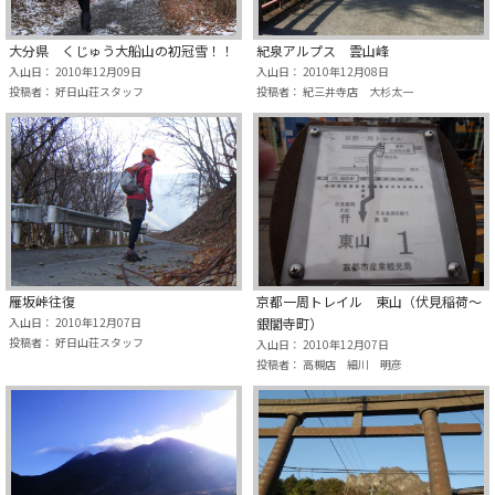
大分県 くじゅう大船山の初冠雪！！
紀泉アルプス 雲山峰
入山日： 2010年12月09日
入山日： 2010年12月08日
投稿者： 好日山荘スタッフ
投稿者： 紀三井寺店 大杉太一
雁坂峠往復
京都一周トレイル 東山（伏見稲荷～
入山日： 2010年12月07日
銀閣寺町）
投稿者： 好日山荘スタッフ
入山日： 2010年12月07日
投稿者： 高槻店 細川 明彦