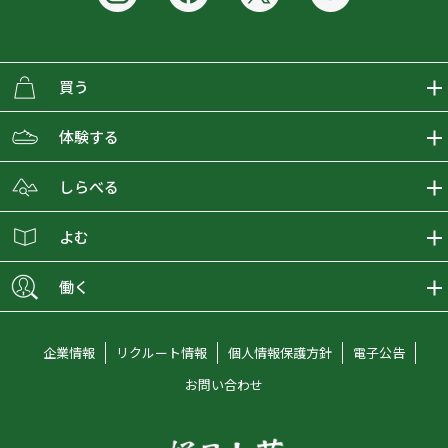
買う
ECMALLの商品をさがす
体験する
取り扱いブランド一覧
おとな女子登山部
しらべる
店舗の商品をさがす
登山学校
登山レポート
よむ
ショップブログ
YamaPos
スタートNAVI
ECMedia
働く
会員募集
グラビティリサーチ
山の辞典
ECMALLチャンネル
新卒採用情報
企業情報
リクルート情報
個人情報保護方針
電子公告
オンラインコンシェルジュ
好日山荘マガジン
中途採用情報
お問い合わせ
好日山荘チャンネル
キャリア採用情報