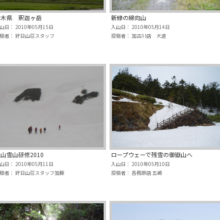
栃木県 釈迦ヶ岳
新緑の綿向山
山日： 2010年05月15日
入山日： 2010年05月14日
稿者： 好日山荘スタッフ
投稿者： 加古川店 大道
山雪山研修2010
ロープウェーで残雪の御嶽山へ
山日： 2010年05月11日
入山日： 2010年05月10日
稿者： 好日山荘スタッフ加藤
投稿者： 各務原店 五嶋