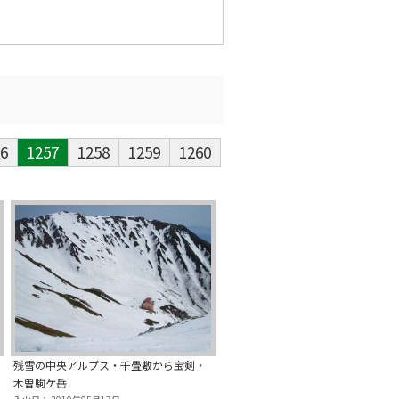
6
1257
1258
1259
1260
残雪の中央アルプス・千畳敷から宝剣・
木曽駒ケ岳