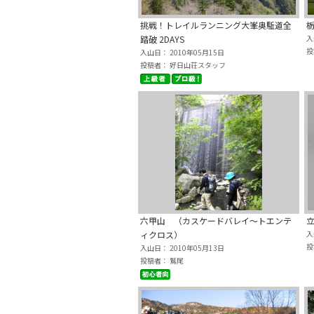
挑戦！トレイルランニング大峯奥駈道全
踏破 2DAYS
入
投
入山日： 2010年05月15日
投稿者： 好日山荘スタッフ
六甲山 （カスケードバレイ～トエンテ
立
ィクロス）
入
投
入山日： 2010年05月13日
投稿者： 鷲尾