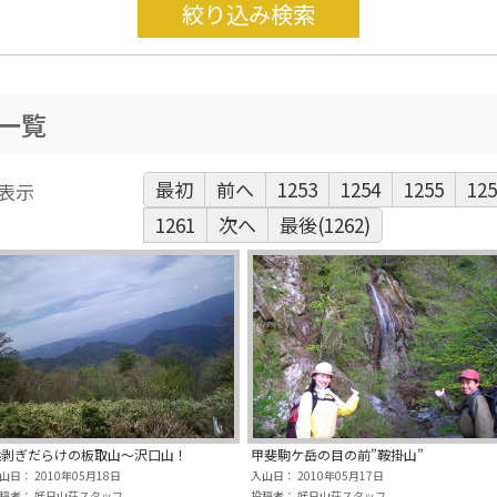
絞り込み検索
一覧
最初
前へ
1253
1254
1255
125
表示
1261
次へ
最後(1262)
熊剥ぎだらけの板取山〜沢口山！
甲斐駒ケ岳の目の前”鞍掛山”
山日： 2010年05月18日
入山日： 2010年05月17日
稿者： 好日山荘スタッフ
投稿者： 好日山荘スタッフ