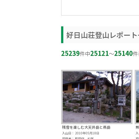
好日山荘登山レポート
25239
25121
25140
件中
〜
件
残雪を楽しむ大天井岳と燕岳
入山日： 2010年05月18日
入
投稿者： 町田店 松尾
投