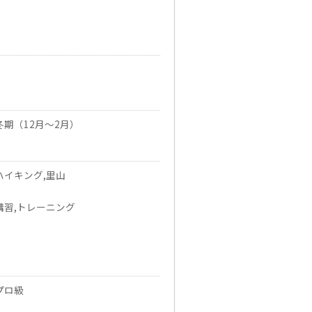
冬期（12月～2月）
ハイキング,里山
講習,トレーニング
プロ級