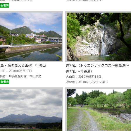
広島・海の見える山⑧ 行者山
摩耶山（トゥエンティクロス～穂高湖～
山日： 2010年05月17日
摩耶山～青谷道)
稿者： 広島紙屋町店 本田康之
入山日： 2010年05月16日
投稿者： 好日山荘スタッフ岡田