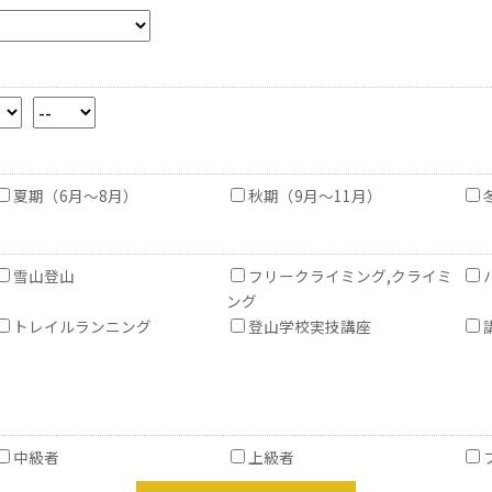
夏期（6月～8月）
秋期（9月～11月）
雪山登山
フリークライミング,クライミ
ング
トレイルランニング
登山学校実技講座
中級者
上級者