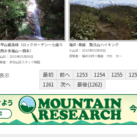
六甲山最高峰（ロックガーデンー七曲り
福井･奧越 取立山ハイキング
ー西お多福山ー岡本）
入山日： 2010年05月08日
投稿者： 福井北四ツ居店 大杉 太一
山日： 2010年05月09日
稿者： 好日山荘スタッフ岡田
最初
前へ
1253
1254
1255
125
表示
1261
次へ
最後(1262)