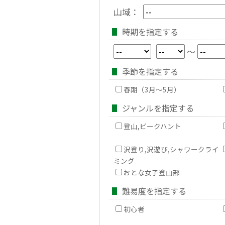
山域：
時期を指定する
～
季節を指定する
春期（3月～5月）
ジャンルを指定する
登山,ピークハント
沢登り,沢遊び,シャワークライ
ミング
おとな女子登山部
難易度を指定する
初心者