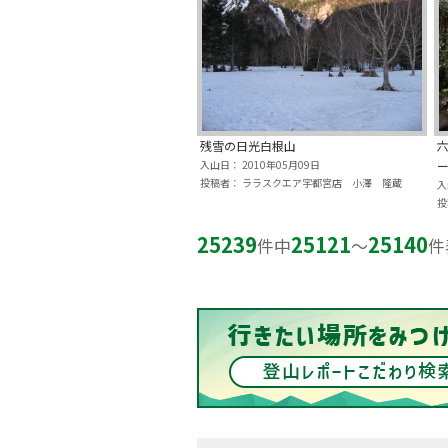
残雪の日光白根山
入山日： 2010年05月09日
投稿者： ララスクエア宇都宮店 小澤 隆蔵
入
投
25239
25121
25140
件中
〜
件