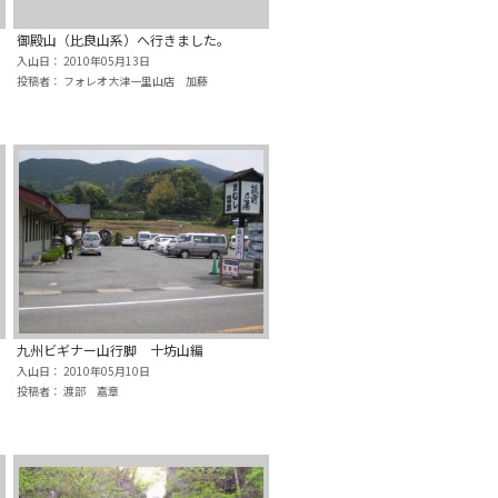
御殿山（比良山系）へ行きました。
入山日： 2010年05月13日
投稿者： フォレオ大津一里山店 加藤
九州ビギナー山行脚 十坊山編
入山日： 2010年05月10日
投稿者： 渡部 嘉章