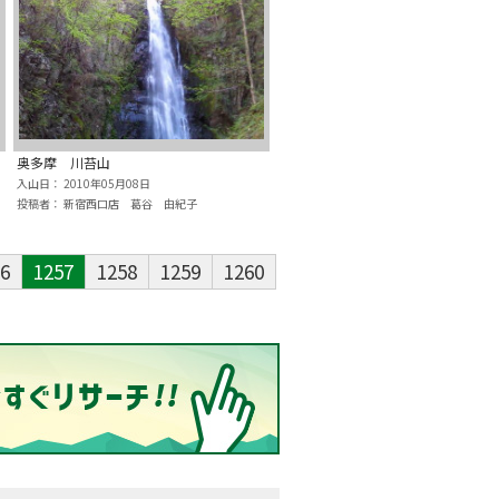
奥多摩 川苔山
入山日： 2010年05月08日
投稿者： 新宿西口店 葛谷 由紀子
6
1257
1258
1259
1260