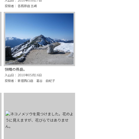
入山日： 2010年05月17日
投稿者： 各務原店 五嶋
快晴の燕岳。
入山日： 2010年05月16日
投稿者： 新宿西口店 葛谷 由紀子