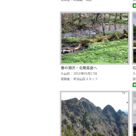
春の涸沢・北穂高岳へ
入山日： 2010年05月17日
入
投稿者： 好日山荘スタッフ
投