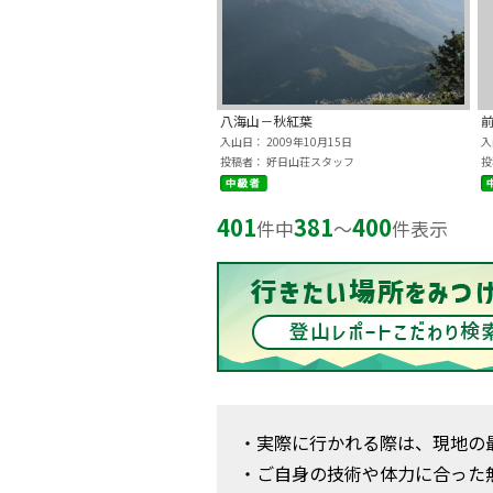
八海山－秋紅葉
入山日： 2009年10月15日
入
投稿者： 好日山荘スタッフ
投
401
381
400
件中
〜
件表示
・実際に行かれる際は、現地の
・ご自身の技術や体力に合った