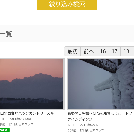
絞り込み検索
一覧
最初
前へ
16
17
18
焼山北面台地バックカントリースキー
厳冬の天狗岳～GPSを駆使してルートフ
山日： 2011年04月06日
ァインディング
稿者： 好日山荘スタッフ
入山日： 2011年02月24日
投稿者： 好日山荘スタッフ