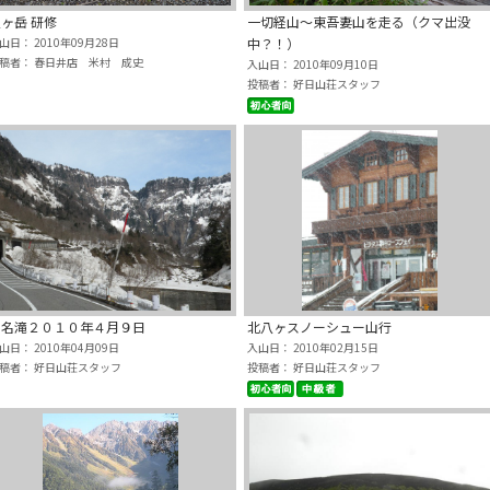
ヶ岳 研修
一切経山～東吾妻山を走る（クマ出没
山日： 2010年09月28日
中？！）
稿者： 春日井店 米村 成史
入山日： 2010年09月10日
投稿者： 好日山荘スタッフ
称名滝２０１０年４月９日
北八ヶスノーシュー山行
山日： 2010年04月09日
入山日： 2010年02月15日
稿者： 好日山荘スタッフ
投稿者： 好日山荘スタッフ