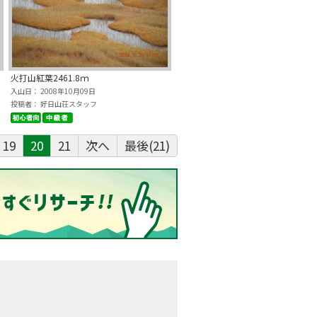
火打山紅葉2461.8ｍ
入山日： 2008年10月09日
投稿者： 好日山荘スタッフ
19
20
21
次へ
最後(21)