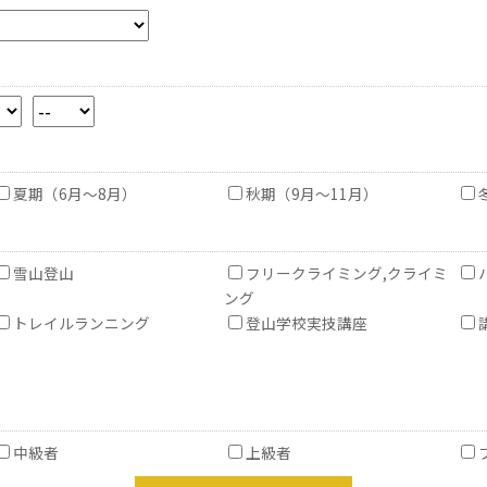
夏期（6月～8月）
秋期（9月～11月）
雪山登山
フリークライミング,クライミ
ング
トレイルランニング
登山学校実技講座
中級者
上級者