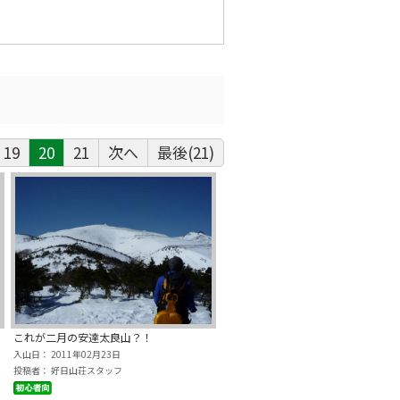
19
20
21
次へ
最後(21)
これが二月の安達太良山？！
入山日： 2011年02月23日
投稿者： 好日山荘スタッフ