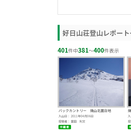
好日山荘登山レポート
401
381
400
件中
〜
件表示
バックカントリー 焼山北面台地
入山日： 2011年04月06日
入
投稿者： 富田 利文
投