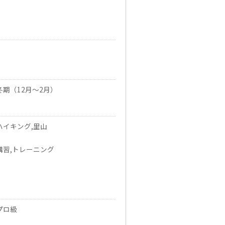
冬期（12月～2月）
ハイキング,里山
講習,トレーニング
プロ級