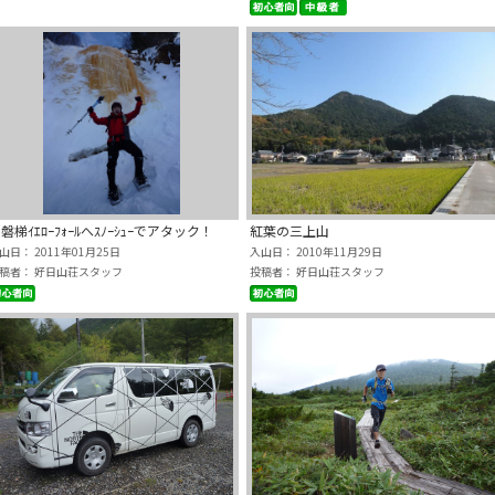
磐梯ｲｴﾛｰﾌｫｰﾙへｽﾉｰｼｭｰでアタック！
紅葉の三上山
山日： 2011年01月25日
入山日： 2010年11月29日
稿者： 好日山荘スタッフ
投稿者： 好日山荘スタッフ