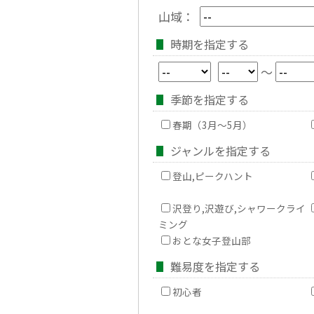
山域：
時期を指定する
～
季節を指定する
春期（3月～5月）
ジャンルを指定する
登山,ピークハント
沢登り,沢遊び,シャワークライ
ミング
おとな女子登山部
難易度を指定する
初心者