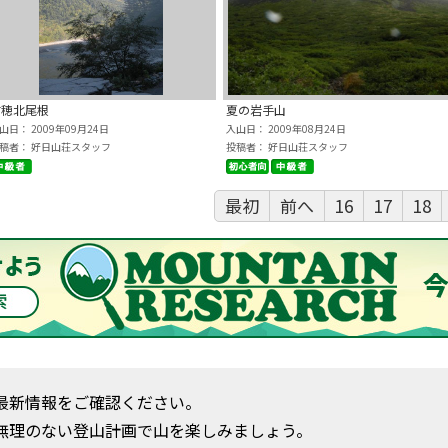
前穂北尾根
夏の岩手山
山日： 2009年09月24日
入山日： 2009年08月24日
稿者： 好日山荘スタッフ
投稿者： 好日山荘スタッフ
最初
前へ
16
17
18
最新情報をご確認ください。
無理のない登山計画で山を楽しみましょう。