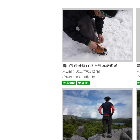
雪山技術研修 in 八ヶ岳 赤岳鉱泉
裏
入山日： 2011年01月27日
入
投稿者： 本社 加藤 智二
投