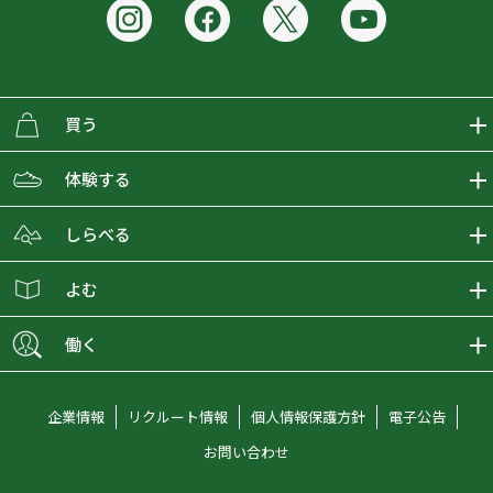
買う
ECMALLの商品をさがす
体験する
取り扱いブランド一覧
おとな女子登山部
しらべる
店舗の商品をさがす
登山学校
登山レポート
よむ
ショップブログ
YamaPos
スタートNAVI
ECMedia
働く
会員募集
グラビティリサーチ
山の辞典
ECMALLチャンネル
新卒採用情報
企業情報
リクルート情報
個人情報保護方針
電子公告
オンラインコンシェルジュ
好日山荘マガジン
中途採用情報
お問い合わせ
好日山荘チャンネル
キャリア採用情報