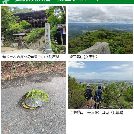
母ちゃんの夏休みin書写山（兵庫県）
虚空蔵山(兵庫県）
子供登山 平荘湖升田山（兵庫県）