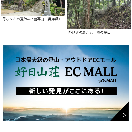
母ちゃんの夏休みin書写山（兵庫県）
静けさの裏丹沢 霧の焼山