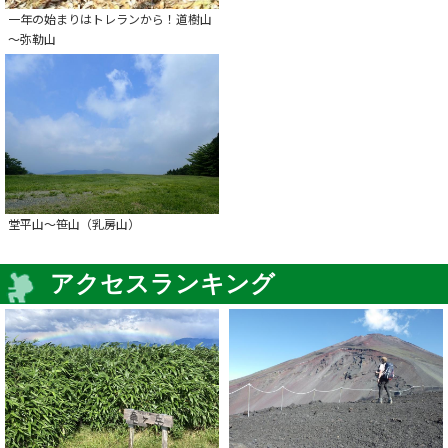
一年の始まりはトレランから！道樹山
～弥勒山
堂平山～笹山（乳房山）
アクセスランキング