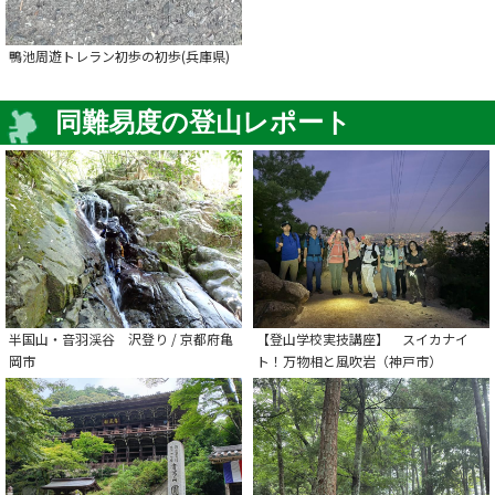
鴨池周遊トレラン初歩の初歩(兵庫県)
同難易度の登山レポート
半国山・音羽渓谷 沢登り / 京都府亀
【登山学校実技講座】 スイカナイ
岡市
ト！万物相と風吹岩（神戸市）