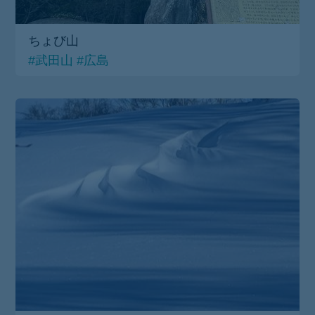
ちょび山
#武田山
#広島