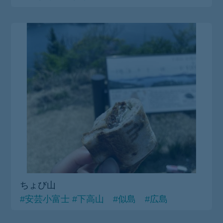
ちょび山
#安芸小富士
#下高山 #似島 #広島