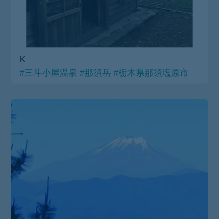
K
#三斗小屋温泉
#那須岳
#栃木県那須塩原市