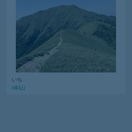
いち
#剣山