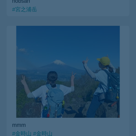
nobsan
#宮之浦岳
mmm
#金時山
#金時山