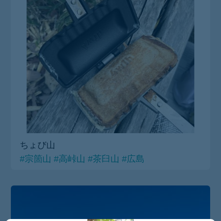
ちょび山
#宗箇山
#高峠山
#茶臼山
#広島