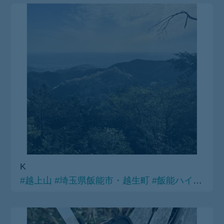
K
#越上山
#埼玉県飯能市・越生町
#飯能ハイキングコース