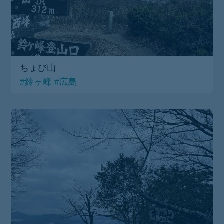
ちょび山
#鈴ヶ峰
#広島