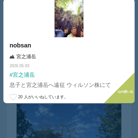
nobsan
宮之浦岳
2026.05.03
#宮之浦岳
KHC
息子と宮之浦岳へ遠征 ウィルソン株にて
#第826回ハイキング白銀の稜線を歩こう!高丸山・鉢伏山スノーハイク
山の想い出
20
人がいいねしています。