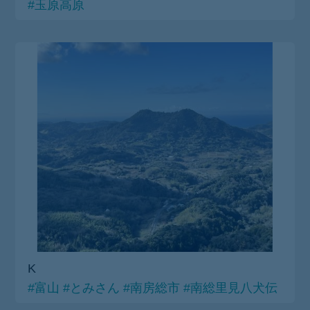
#玉原高原
K
#富山
#とみさん
#南房総市
#南総里見八犬伝