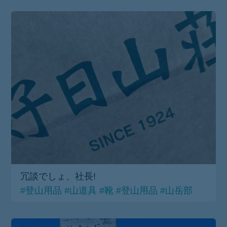
冗談でしょ、社長!
#登山用品
#山道具
#靴
#登山用品
#山岳部