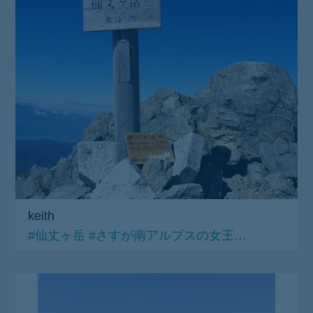
keith
#仙丈ヶ岳
#さすが南アルプスの女王…