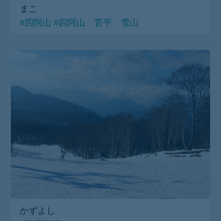
まこ
#四阿山
#四阿山 菅平 雪山
かずよし