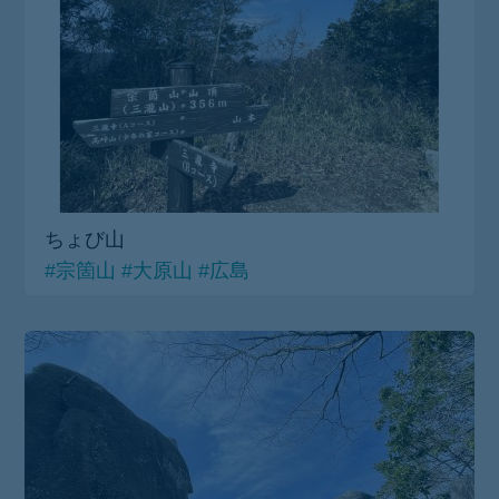
ちょび山
#宗箇山
#大原山
#広島