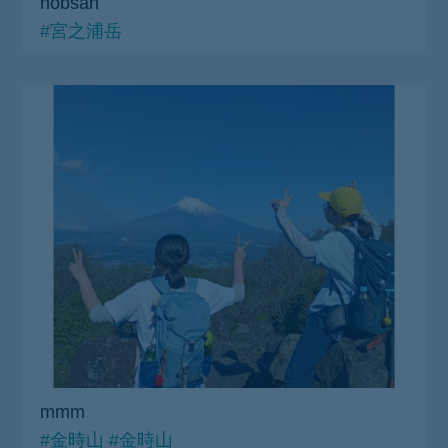
nobsan
#宮之浦岳
mmm
#金時山
#金時山