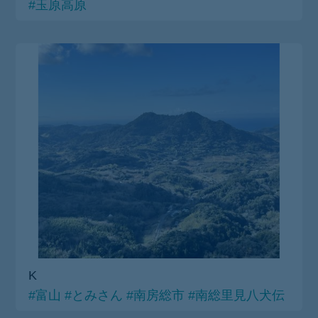
#玉原高原
K
#富山
#とみさん
#南房総市
#南総里見八犬伝