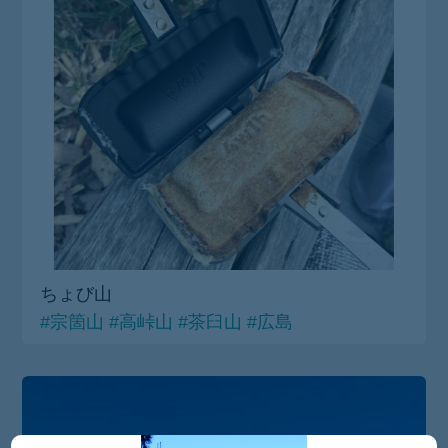
ちょび山
#宗箇山
#高峠山
#茶臼山
#広島