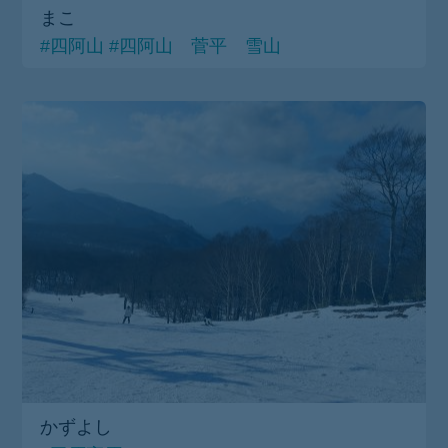
まこ
#四阿山
#四阿山 菅平 雪山
かずよし