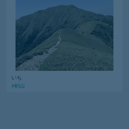
いち
#剣山