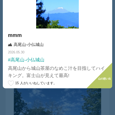
mmm
高尾山-小仏城山
2026.05.30
#高尾山-小仏城山
KHC
高尾山から城山茶屋のなめこ汁を目指してハイ
#第826回ハイキング白銀の稜線を歩こう!高丸山・鉢伏山スノーハイク
キング。富士山が見えて最高!
山の想い出
15
人がいいねしています。