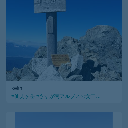
keith
#仙丈ヶ岳
#さすが南アルプスの女王…