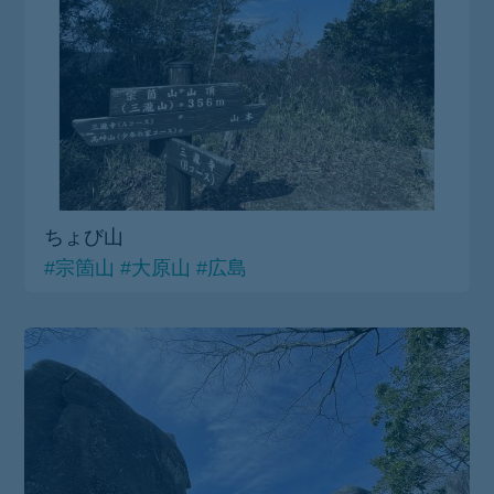
ちょび山
#宗箇山
#大原山
#広島