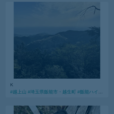
K
#越上山
#埼玉県飯能市・越生町
#飯能ハイキングコース