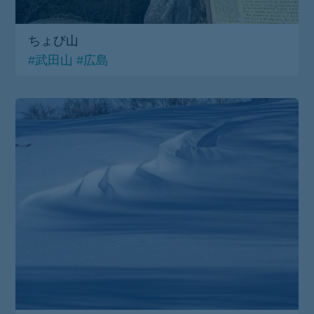
ちょび山
#武田山
#広島