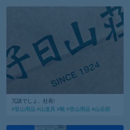
冗談でしょ、社長!
#登山用品
#山道具
#靴
#登山用品
#山岳部