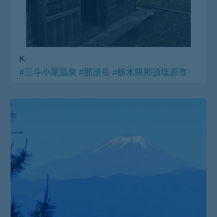
K
#三斗小屋温泉
#那須岳
#栃木県那須塩原市