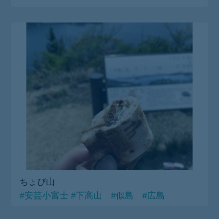
ちょび山
#安芸小富士
#下高山 #似島 #広島