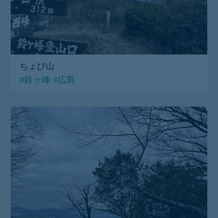
ちょび山
#鈴ヶ峰
#広島