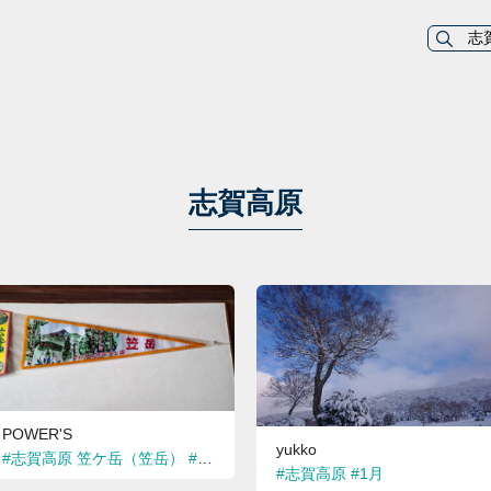
志賀高原
POWER'S
yukko
#志賀高原 笠ケ岳（笠岳）
#ペナント
#観光地
#百名山
#志賀高原
#1月