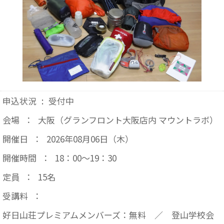
申込状況
:
受付中
会場
：
大阪（グランフロント大阪店内 マウントラボ）
開催日
：
2026年08月06日（木）
開催時間
：
18：00～19：30
定員
：
15名
受講料
：
好日山荘プレミアムメンバーズ：無料 ／ 登山学校会