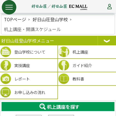
TOPページ
好日山荘登山学校
机上講座・開講スケジュール
好日山荘登山学校メニュー
登山学校について
机上講座
実技講座
ガイド紹介
レポート
教科書
お申し込みの流れ
机上講座を探す