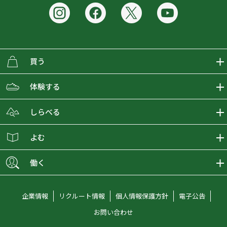
買う
ECMALLの商品をさがす
体験する
取り扱いブランド一覧
おとな女子登山部
しらべる
店舗の商品をさがす
登山学校
登山レポート
よむ
ショップブログ
YamaPos
スタートNAVI
ECMedia
働く
会員募集
グラビティリサーチ
山の辞典
ECMALLチャンネル
新卒採用情報
企業情報
リクルート情報
個人情報保護方針
電子公告
オンラインコンシェルジュ
好日山荘マガジン
中途採用情報
お問い合わせ