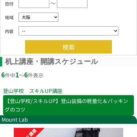
～
日付
地域
内容
検索
机上講座・開講スケジュール
6
1
6
件中
〜
件表示
登山学校 スキルUP講座
【登山学校/スキルUP】登山装備の軽量化＆パッキン
グのコツ
Mount Lab