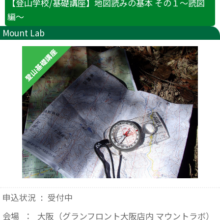
【登山学校/基礎講座】地図読みの基本 その１～読図
編～
Mount Lab
申込状況
:
受付中
会場
：
大阪（グランフロント大阪店内 マウントラボ）