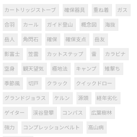
カートリッジストーブ
確保器具
重ね着
ガス
合羽
カール
ガイド登山
概念図
海抜
岳人
角閃石
確保
確保支点
岳友
影富士
笠雲
カットステップ
雷
カラビナ
空身
観天望気
極地法
キャンプ
雉撃ち
季節風
切戸
クラック
クイックドロー
グランドジョラス
ケルン
源頭
経年劣化
ゲイター
渓谷登攀
コンパス
広葉樹林
強力
コンプレッションベルト
高山病