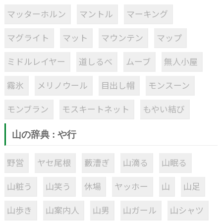
マッターホルン
マントル
マーキング
マグライト
マット
マウンテン
マップ
ミドルレイヤー
道しるべ
ムーブ
無人小屋
霧氷
メリノウール
目出し帽
モンスーン
モンブラン
モスキートネット
もやい結び
山の辞典 : や行
野営
ヤセ尾根
藪漕ぎ
山滴る
山眠る
山粧う
山笑う
休場
ヤッホー
山
山足
山歩き
山案内人
山男
山ガール
山シャツ