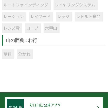
ルートファインディング
レイヤリングシステム
レーション
レイヤード
レッジ
レトルト食品
レンズ雲
ロープ
六甲山
山の辞典 : わ行
草鞋
分かれ
好日山荘 公式アプリ