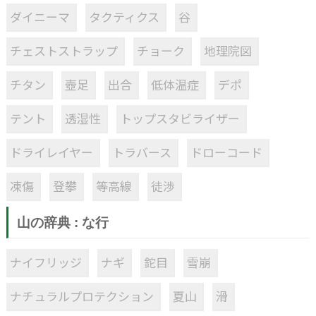
ダイニーマ
タクティクス
谷
チェストストラップ
チョーク
地理院図
チタン
壺足
出合
低体温症
デポ
テント
透湿性
トップスタビライザー
ドライレイヤー
トラバース
ドローコード
凍傷
登攀
等高線
徒渉
山の辞典 : な行
ナイフリッジ
ナギ
鉈目
雪崩
ナチュラルプロテクション
夏山
滑