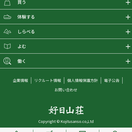
買う
ECMALLの商品をさがす
体験する
取り扱いブランド一覧
おとな女子登山部
しらべる
店舗の商品をさがす
登山学校
登山レポート
よむ
ショップブログ
YamaPos
スタートNAVI
ECMedia
働く
会員募集
グラビティリサーチ
山の辞典
ECMALLチャンネル
新卒採用情報
企業情報
リクルート情報
個人情報保護方針
電子公告
オンラインコンシェルジュ
好日山荘マガジン
中途採用情報
お問い合わせ
好日山荘チャンネル
キャリア採用情報
アルバイト採用情報
Copyright © Kojitusanso.co,Ltd
社員メッセージ