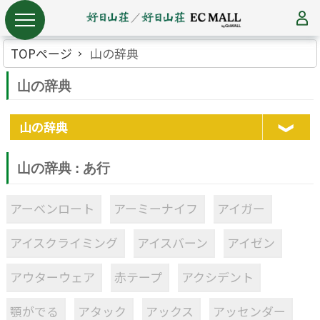
TOPページ
山の辞典
山の辞典
山の辞典
山の辞典 : あ行
アーベンロート
アーミーナイフ
アイガー
アイスクライミング
アイスバーン
アイゼン
アウターウェア
赤テープ
アクシデント
顎がでる
アタック
アックス
アッセンダー