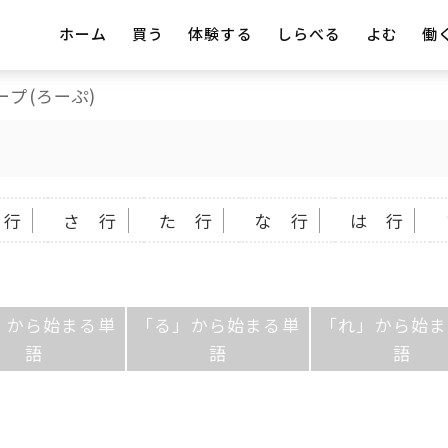
ホーム
買う
体験する
しらべる
よむ
働
ープ(ろーぷ)
 行
さ 行
た 行
な 行
は 行
」から始まる単
「る」から始まる単
「れ」から始ま
語
語
語