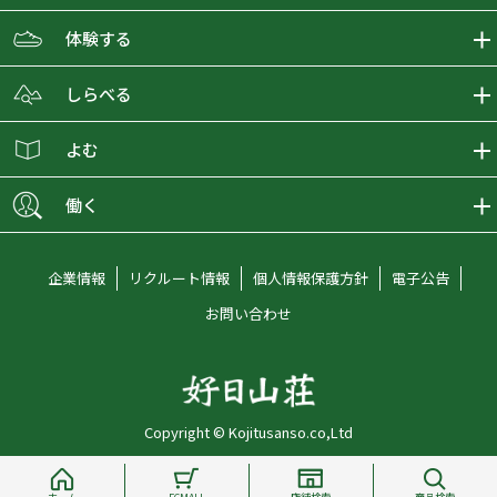
ECMALLの商品をさがす
体験する
取り扱いブランド一覧
おとな女子登山部
しらべる
店舗の商品をさがす
登山学校
登山レポート
よむ
ショップブログ
YamaPos
スタートNAVI
ECMedia
働く
会員募集
グラビティリサーチ
山の辞典
ECMALLチャンネル
新卒採用情報
企業情報
リクルート情報
個人情報保護方針
電子公告
オンラインコンシェルジュ
好日山荘マガジン
中途採用情報
お問い合わせ
好日山荘チャンネル
キャリア採用情報
アルバイト採用情報
Copyright © Kojitusanso.co,Ltd
社員メッセージ