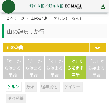
TOPページ
山の辞典
ケルン(けるん)
山の辞典 : か行
山の辞典
「け」か
「か」か
「き」か
「く」か
「こ」か
ら始まる
ら始まる
ら始まる
ら始まる
ら始まる
単語
単語
単語
単語
単語
ケルン
源頭
経年劣化
ゲイター
渓谷登攀