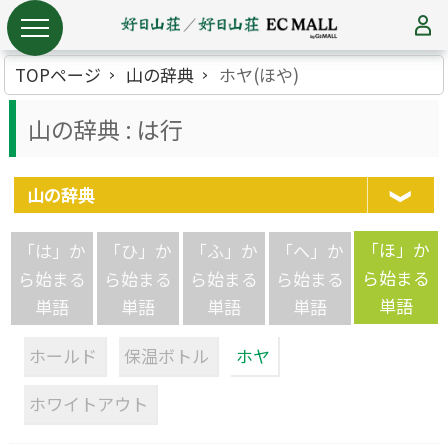
TOPページ
山の辞典
ホヤ(ほや)
山の辞典 : は行
山の辞典
「ほ」か
「は」か
「ひ」か
「ふ」か
「へ」か
ら始まる
ら始まる
ら始まる
ら始まる
ら始まる
単語
単語
単語
単語
単語
ホールド
保温ボトル
ホヤ
ホワイトアウト