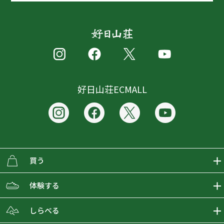
好日山荘ECMALL
買う
ECMALLの商品をさがす
体験する
取り扱いブランド一覧
おとな女子登山部
しらべる