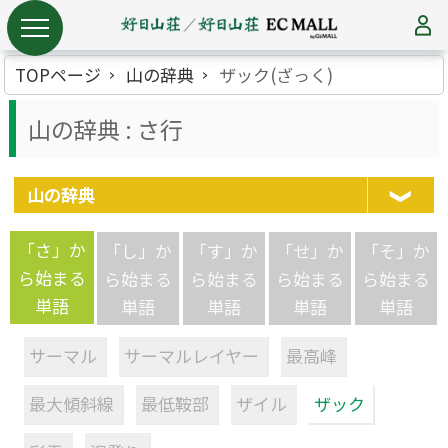
TOPページ
山の辞典
ザック(ざっく)
山の辞典 : さ行
山の辞典
「さ」か
「し」か
「す」か
「せ」か
「そ」か
ら始まる
ら始まる
ら始まる
ら始まる
ら始まる
単語
単語
単語
単語
単語
サーマル
サーマルレイヤー
最高峰
最大傾斜線
最低鞍部
ザイル
ザック