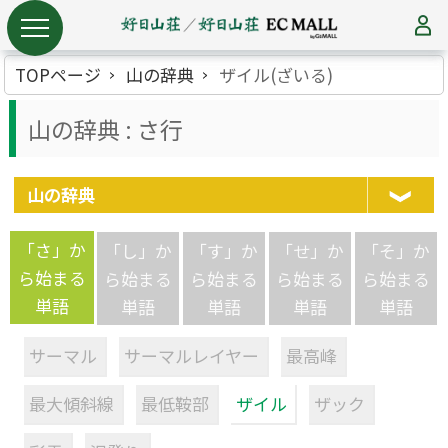
TOPページ
山の辞典
ザイル(ざいる)
山の辞典 : さ行
山の辞典
「さ」か
「し」か
「す」か
「せ」か
「そ」か
ら始まる
ら始まる
ら始まる
ら始まる
ら始まる
単語
単語
単語
単語
単語
サーマル
サーマルレイヤー
最高峰
最大傾斜線
最低鞍部
ザイル
ザック