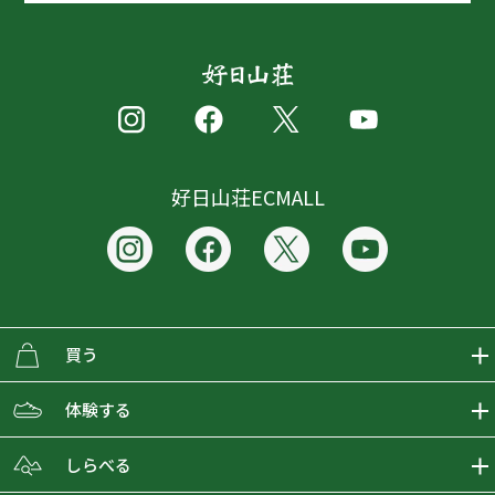
好日山荘ECMALL
買う
ECMALLの商品をさがす
体験する
取り扱いブランド一覧
おとな女子登山部
しらべる