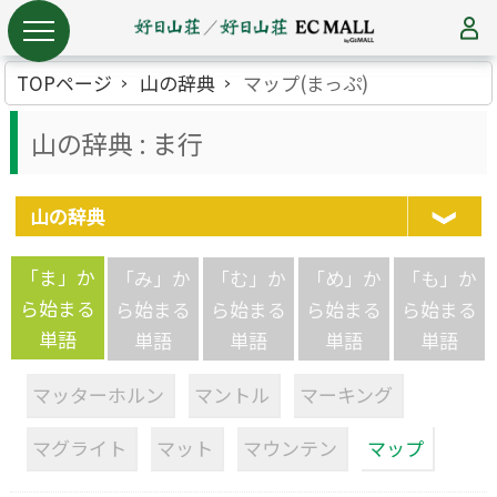
TOPページ
山の辞典
マップ(まっぷ)
山の辞典 : ま行
山の辞典
「ま」か
「み」か
「む」か
「め」か
「も」か
ら始まる
ら始まる
ら始まる
ら始まる
ら始まる
単語
単語
単語
単語
単語
マッターホルン
マントル
マーキング
マグライト
マット
マウンテン
マップ