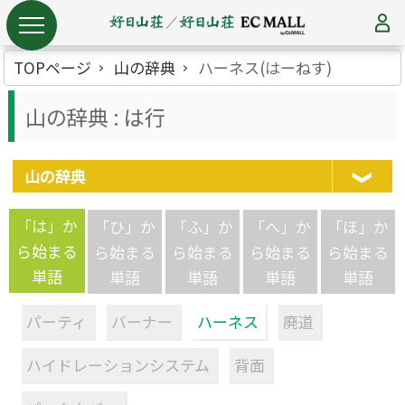
TOPページ
山の辞典
ハーネス(はーねす)
山の辞典 : は行
山の辞典
「は」か
「ひ」か
「ふ」か
「へ」か
「ほ」か
ら始まる
ら始まる
ら始まる
ら始まる
ら始まる
単語
単語
単語
単語
単語
パーティ
バーナー
ハーネス
廃道
ハイドレーションシステム
背面