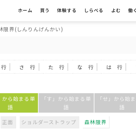
ホーム
買う
体験する
しらべる
よむ
働
林限界(しんりんげんかい)
 行
さ 行
た 行
な 行
は 行
」から始まる単
「す」から始まる単
「せ」から始ま
語
語
語
正面
ショルダーストラップ
森林限界