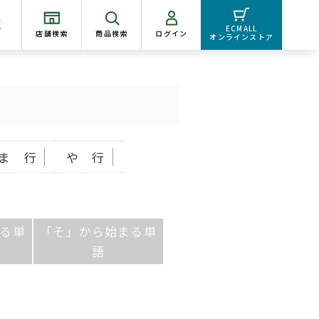
く
ECMALL
店舗検索
商品検索
ログイン
オンラインストア
ま 行
や 行
る単
「そ」から始まる単
語