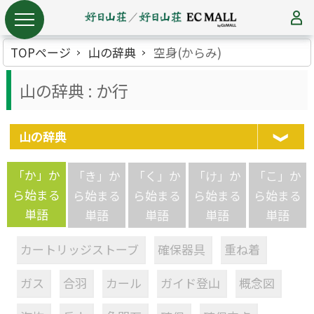
TOPページ
山の辞典
空身(からみ)
山の辞典 : か行
山の辞典
「か」か
「き」か
「く」か
「け」か
「こ」か
ら始まる
ら始まる
ら始まる
ら始まる
ら始まる
単語
単語
単語
単語
単語
カートリッジストーブ
確保器具
重ね着
ガス
合羽
カール
ガイド登山
概念図