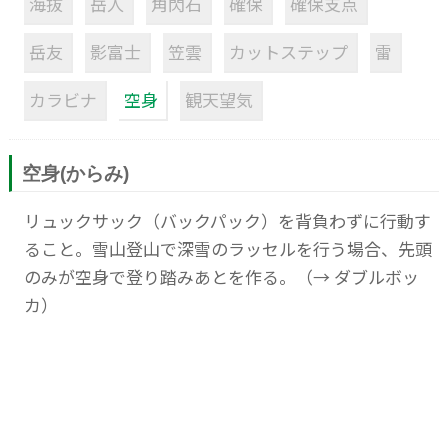
海抜
岳人
角閃石
確保
確保支点
岳友
影富士
笠雲
カットステップ
雷
カラビナ
空身
観天望気
空身(からみ)
リュックサック（バックパック）を背負わずに行動す
ること。雪山登山で深雪のラッセルを行う場合、先頭
のみが空身で登り踏みあとを作る。（→ ダブルボッ
カ）