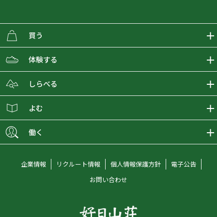
買う
ECMALLの商品をさがす
体験する
取り扱いブランド一覧
おとな女子登山部
しらべる
店舗の商品をさがす
登山学校
登山レポート
よむ
ショップブログ
YamaPos
スタートNAVI
ECMedia
働く
会員募集
グラビティリサーチ
山の辞典
ECMALLチャンネル
新卒採用情報
企業情報
リクルート情報
個人情報保護方針
電子公告
オンラインコンシェルジュ
好日山荘マガジン
中途採用情報
お問い合わせ
好日山荘チャンネル
キャリア採用情報