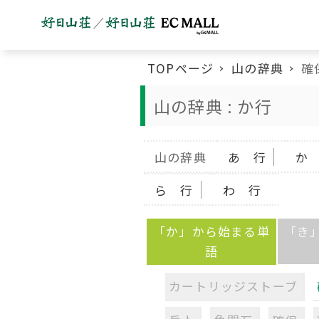
TOPページ
山の辞典
確
山の辞典 : か行
山の辞典
あ 行
か
ら 行
わ 行
「か」から始まる単
「き
語
カートリッジストーブ