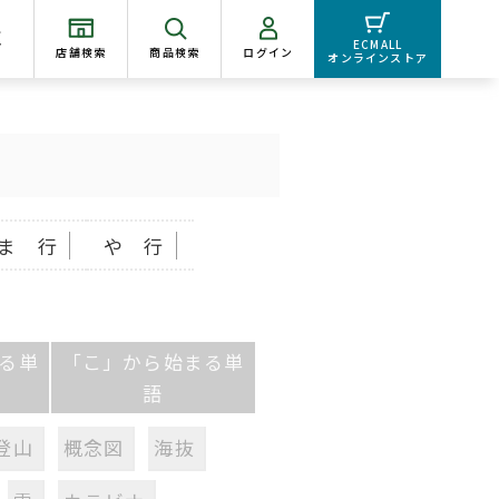
く
ECMALL
店舗検索
商品検索
ログイン
オンラインストア
ま 行
や 行
る単
「こ」から始まる単
語
登山
概念図
海抜