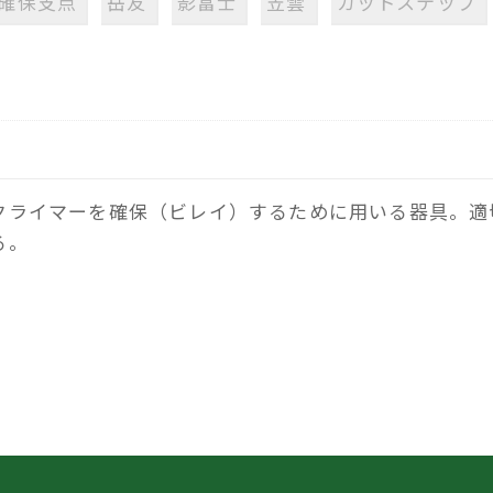
確保支点
岳友
影富士
笠雲
カットステップ
クライマーを確保（ビレイ）するために用いる器具。適
る。