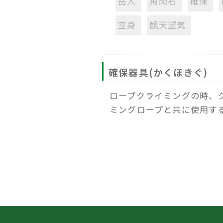
岳人
角閃石
確保
空身
観天望気
確保器具(かくほきぐ)
ロープクライミングの時、
ミングロープと共に使用す