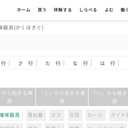
ホーム
買う
体験する
しらべる
よむ
働
保器具(かくほきぐ)
 行
さ 行
た 行
な 行
は 行
」から始まる単
「く」から始まる単
「け」から始ま
語
語
語
確保器具
重ね着
ガス
合羽
カール
ガイド