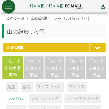
TOPページ
山の辞典
ラッセル(らっせる)
山の辞典 : ら行
山の辞典
「ら」か
「り」か
「る」か
「れ」か
「ろ」か
ら始まる
ら始まる
ら始まる
ら始まる
ら始まる
単語
単語
単語
単語
単語
落差
落石
ライフツール
ラジウス
ラッセル
ラッセルリング
ラビーネンツーク