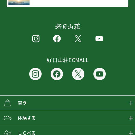
好日山荘ECMALL
買う
ECMALLの商品をさがす
体験する
取り扱いブランド一覧
おとな女子登山部
しらべる