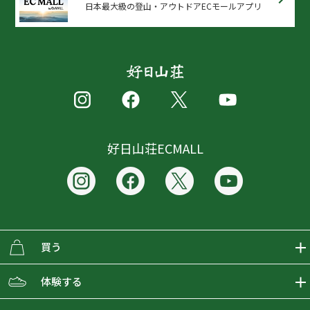
日本最大級の登山・アウトドアECモールアプリ
好日山荘ECMALL
買う
ECMALLの商品をさがす
体験する
取り扱いブランド一覧