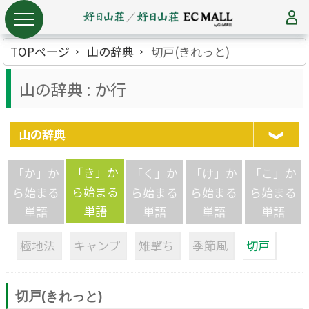
TOPページ
山の辞典
切戸(きれっと)
山の辞典 : か行
山の辞典
「き」か
「か」か
「く」か
「け」か
「こ」か
ら始まる
ら始まる
ら始まる
ら始まる
ら始まる
単語
単語
単語
単語
単語
極地法
キャンプ
雉撃ち
季節風
切戸
切戸(きれっと)