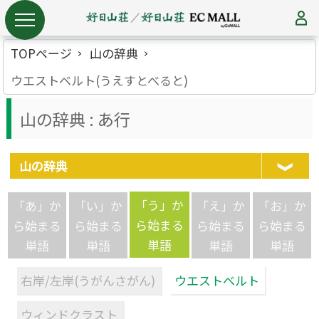
TOPページ
山の辞典
ウエストベルト(うえすとべると)
山の辞典 : あ行
山の辞典
「う」か
「あ」か
「い」か
「え」か
「お」か
ら始まる
ら始まる
ら始まる
ら始まる
ら始まる
単語
単語
単語
単語
単語
右岸/左岸(うがんさがん)
ウエストベルト
ウィンドクラスト