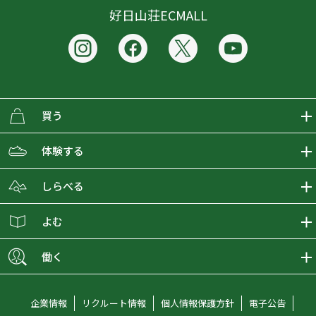
好日山荘ECMALL
買う
ECMALLの商品をさがす
体験する
取り扱いブランド一覧
おとな女子登山部
しらべる
店舗の商品をさがす
登山学校
登山レポート
よむ
ショップブログ
YamaPos
スタートNAVI
ECMedia
働く
会員募集
グラビティリサーチ
山の辞典
ECMALLチャンネル
新卒採用情報
企業情報
リクルート情報
個人情報保護方針
電子公告
オンラインコンシェルジュ
好日山荘マガジン