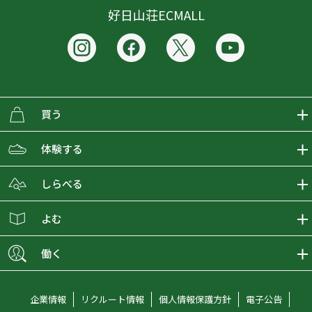
好日山荘ECMALL
買う
ECMALLの商品をさがす
体験する
取り扱いブランド一覧
おとな女子登山部
しらべる
店舗の商品をさがす
登山学校
登山レポート
よむ
ショップブログ
YamaPos
スタートNAVI
ECMedia
働く
会員募集
グラビティリサーチ
山の辞典
ECMALLチャンネル
新卒採用情報
企業情報
リクルート情報
個人情報保護方針
電子公告
オンラインコンシェルジュ
好日山荘マガジン