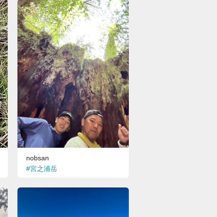
nobsan
#ドンデン高原ロッジ
#宮之浦岳