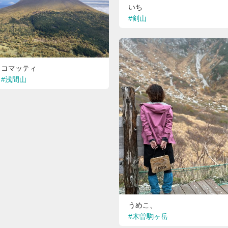
いち
八犬伝
#剣山
コマッティ
#浅間山
うめこ、
三山
#木曽駒ヶ岳