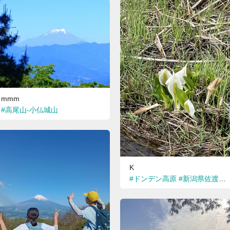
mmm
#高尾山-小仏城山
K
#ドンデン高原
#新潟県佐渡市