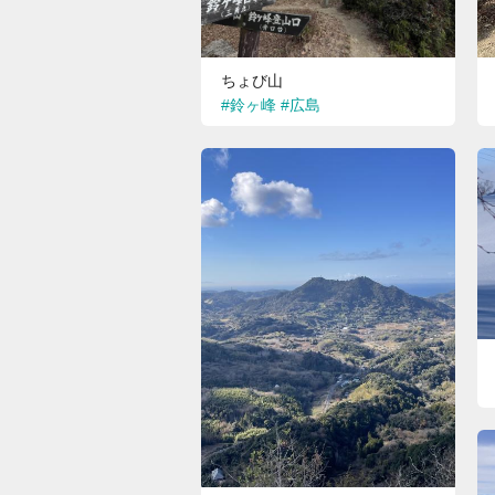
ちょび山
#鈴ヶ峰
#広島