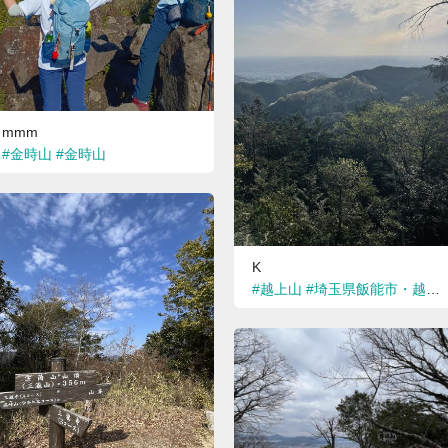
mmm
#金時山
#金時山
K
#越上山
#埼玉県飯能市・越生町