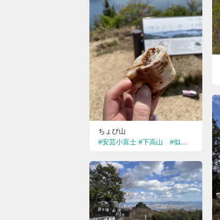
ちょび山
#安芸小富士
#下高山 #似島 #広島