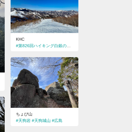
KHC
#第826回ハイキング白銀の稜線を歩こう!高丸山・鉢伏山スノーハイク
#飯能ハイキングコース
ちょび山
#天狗岩
#天狗城山
#広島