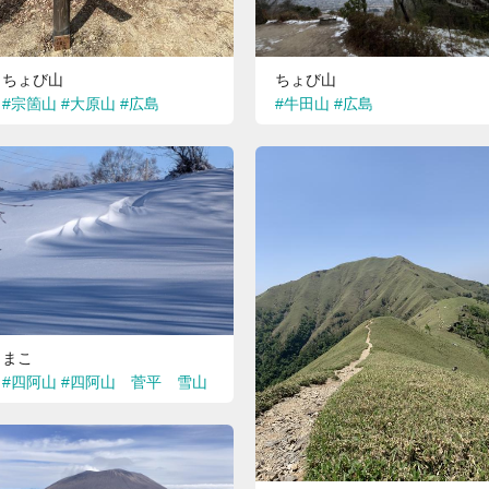
ちょび山
ちょび山
#宗箇山
#大原山
#広島
#牛田山
#広島
まこ
#四阿山
#四阿山 菅平 雪山