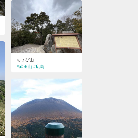
ちょび山
#武田山
#広島