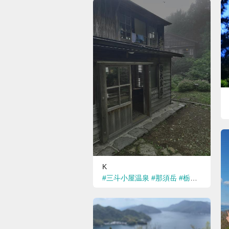
K
#三斗小屋温泉
#那須岳
#栃木県那須塩原市