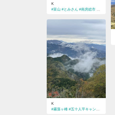
K
#富山
#とみさん
#南房総市
#南総里見
K
#霧藻ヶ峰
#五十人平キャンプ場
#三峰