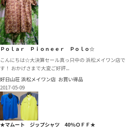
Ｐｏｌａｒ Ｐｉｏｎｅｅｒ Ｐｏｌｏ☆
こんにちは☆大決算セール真っ只中の 浜松メイワン店で
す！ おかげさまで大変ご好評...
好日山荘 浜松メイワン店 お買い得品
2017-05-09
★マムート ジップシャツ 40％ＯＦＦ★