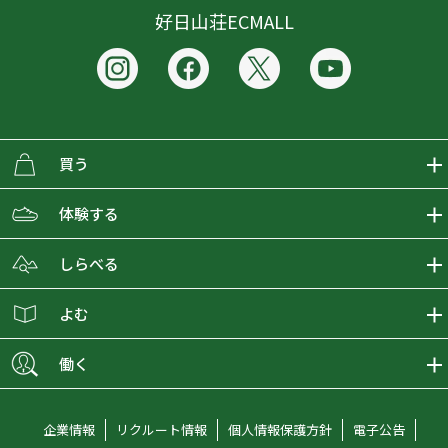
好日山荘ECMALL
買う
ECMALLの商品をさがす
体験する
取り扱いブランド一覧
おとな女子登山部
しらべる
店舗の商品をさがす
登山学校
登山レポート
よむ
ショップブログ
YamaPos
スタートNAVI
ECMedia
働く
会員募集
グラビティリサーチ
山の辞典
ECMALLチャンネル
新卒採用情報
企業情報
リクルート情報
個人情報保護方針
電子公告
オンラインコンシェルジュ
好日山荘マガジン