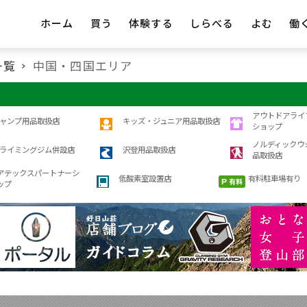
ホーム
買う
体験する
しらべる
よむ
働
一覧
中国・四国エリア
アウトドアライ
ャンプ用品取扱店
キッズ・ジュニア用品取扱店
ショップ
ノルディックウ
ライミングジム併設店
沢登用品取扱店
品取扱店
アテックスパートナーシ
低酸素室設置店
有料駐車場有り
ップ