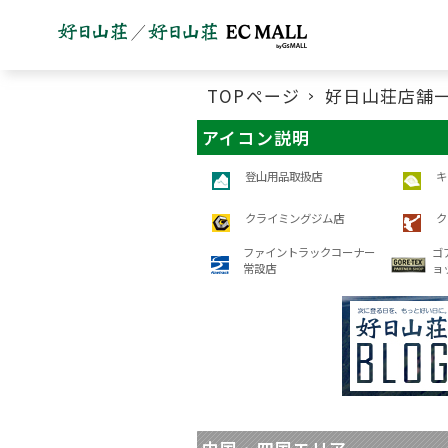
TOPページ
好日山荘店舗
アイコン説明
登山用品取扱店
キ
クライミングジム店
ク
ファイントラックコーナー
ゴ
常設店
ョ