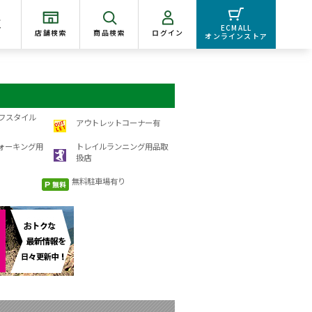
く
ECMALL
店舗検索
商品検索
ログイン
オンラインストア
フスタイル
アウトレットコーナー有
ォーキング用
トレイルランニング用品取
扱店
無料駐車場有り