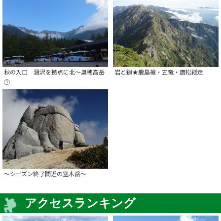
秋の入口 涸沢を拠点に北～奥穂高岳
岩と鎖★鹿島槍・五竜・唐松縦走
①
～シーズン終了間近の空木岳～
アクセスランキング