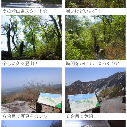
夏の登山道スタート☆
暑いけどいい汗！
楽しい久々登山！
時間をかけて、ゆっくりと
６合目で写真をカシャ
６合目で休憩