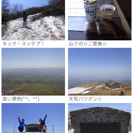
キック・スッテプ！
山での☆ご褒美☆
良い景色(*^。^*)
天気バツグン☆