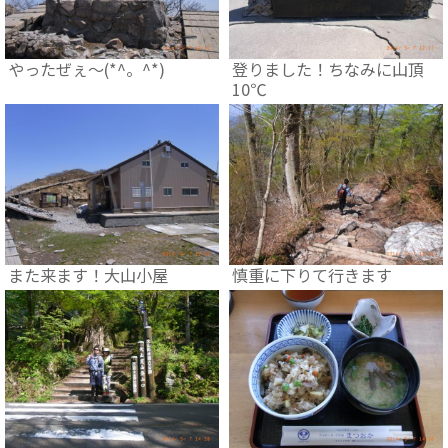
やったぜぇ～(*^。^*)
登りました！ちなみに山頂
10℃
また来ます！大山小屋
慎重に下りて行きます