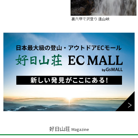
裏六甲で沢登り 逢山峡
好日山荘
Magazine