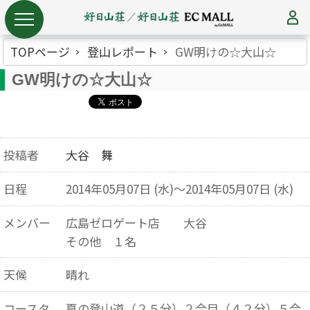
TOPページ
登山レポート
GW明けの☆大山☆
GW明けの☆大山☆
投稿者
大谷 舞
日程
2014年05月07日 (水)～2014年05月07日 (水)
メンバー
広島ゼロゲート店 大谷
その他 １名
天候
晴れ
コースタ
夏の登山道（２５分）２合目（４２分）５合