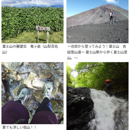
富士山の展望台 竜ヶ岳（山梨百名
一合目から登ってみよう！富士山 吉
山）
田登山道～ 富士山駅から歩く富士山登
山。～
夏でも涼しい低山！！