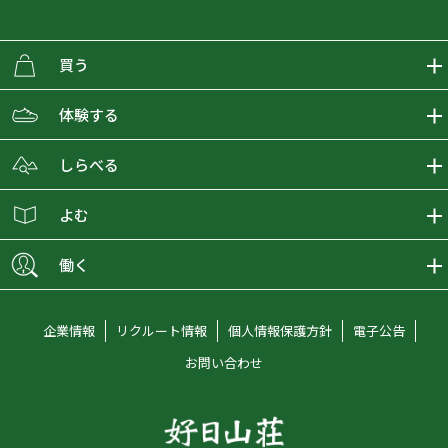
買う
ECMALLの商品をさがす
体験する
取り扱いブランド一覧
おとな女子登山部
しらべる
店舗の商品をさがす
登山学校
登山レポート
よむ
ショップブログ
YamaPos
スタートNAVI
ECMedia
働く
会員募集
グラビティリサーチ
山の辞典
ECMALLチャンネル
新卒採用情報
企業情報
リクルート情報
個人情報保護方針
電子公告
オンラインコンシェルジュ
好日山荘マガジン
中途採用情報
お問い合わせ
好日山荘チャンネル
キャリア採用情報
アルバイト採用情報