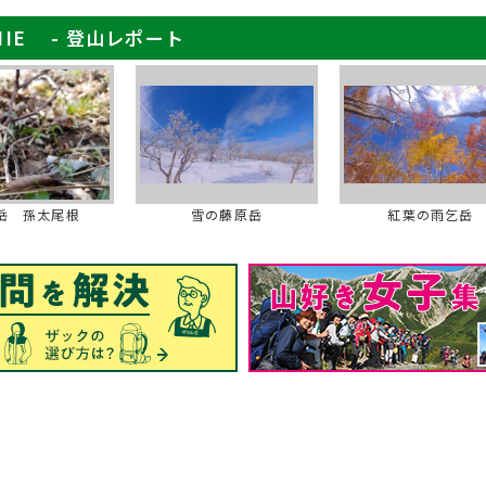
H MIE - 登山レポート
岳 孫太尾根
雪の藤原岳
紅葉の雨乞岳