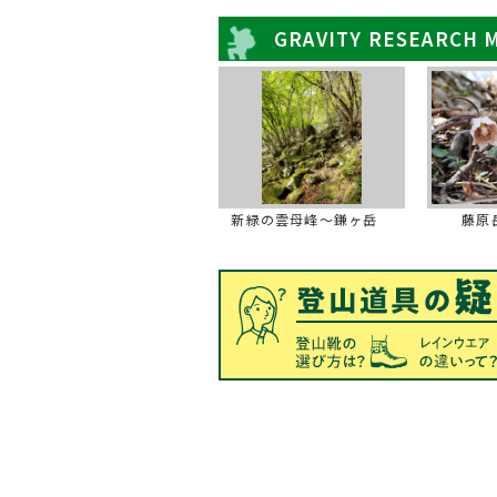
GRAVITY RESEARC
新緑の雲母峰～鎌ヶ岳
藤原