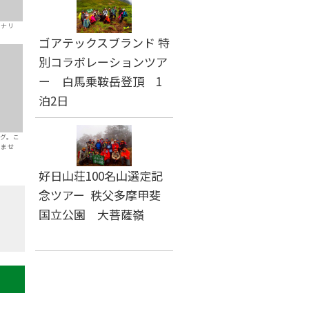
レナリ
ゴアテックスブランド 特
別コラボレーションツア
ー 白馬乗鞍岳登頂 1
泊2日
グ。こ
れませ
好日山荘100名山選定記
念ツアー 秩父多摩甲斐
国立公園 大菩薩嶺