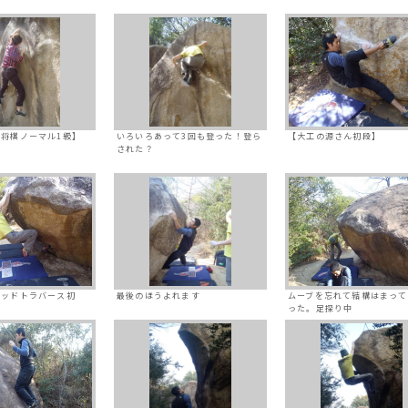
将棋ノーマル1級】
いろいろあって3回も登った！登ら
【大工の源さん初段】
された？
ヘッドトラバース初
最後のほうよれます
ムーブを忘れて結構はまって
った。足探り中