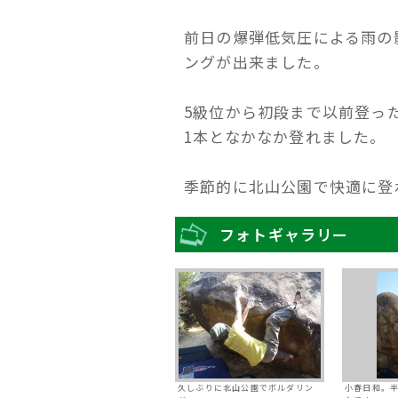
前日の爆弾低気圧による雨の
ングが出来ました。
5級位から初段まで以前登っ
1本となかなか登れました。
季節的に北山公園で快適に登
フォトギャラリー
久しぶりに北山公園でボルダリン
小春日和。