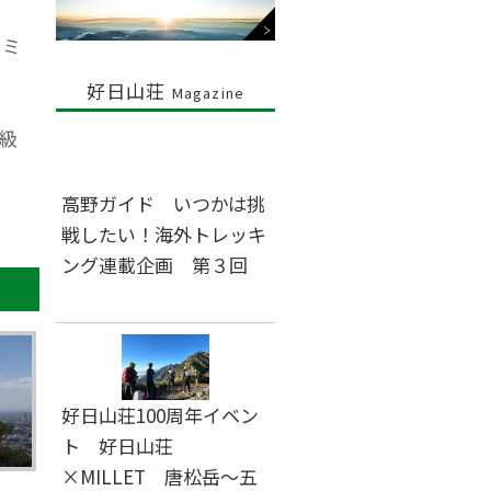
イミ
好日山荘
Magazine
級
高野ガイド いつかは挑
戦したい！海外トレッキ
ング連載企画 第３回
好日山荘100周年イベン
ト 好日山荘
×MILLET 唐松岳～五