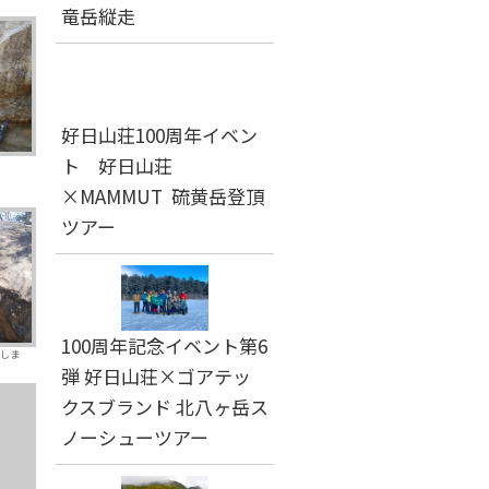
竜岳縦走
好日山荘100周年イベン
ト 好日山荘
×MAMMUT 硫黄岳登頂
ツアー
100周年記念イベント第6
しま
弾 好日山荘×ゴアテッ
クスブランド 北八ヶ岳ス
ノーシューツアー