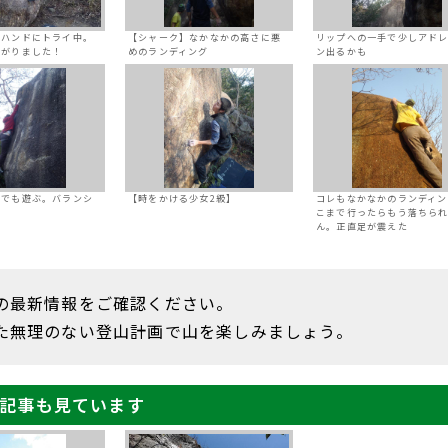
ーハンドにトライ中。
【シャーク】なかなかの高さに悪
リップへの一手で少しアド
上がりました！
めのランディング
ン出るかも
スでも遊ぶ。バランシ
【時をかける少女2級】
コレもなかなかのランディン
こまで行ったらもう落ちら
ん。正直足が震えた
の最新情報をご確認ください。
た無理のない登山計画で山を楽しみましょう。
記事も見ています