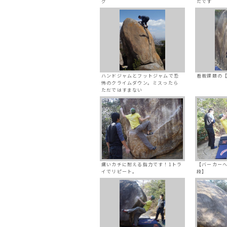
グ
たです
ハンドジャムとフットジャムで恐
看板課題の【
怖のクライムダウン。ミスったら
ただではすまない
痛いカチに耐える指力です！1トラ
【バーカー
イでリピート。
段】