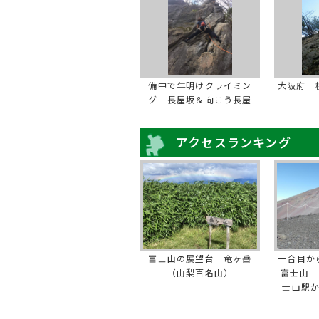
備中で年明けクライミン
大阪府 
グ 長屋坂＆向こう長屋
アクセスランキング
富士山の展望台 竜ヶ岳
一合目か
（山梨百名山）
富士山 
士山駅