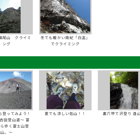
槇尾山 クライミ
冬でも暖かい南紀「白嵓」
ング
でクライミング
ら登ってみよう！
夏でも涼しい低山！！
裏六甲で沢登り 逢
吉田登山道～ 富
から歩く富士山登
山。～