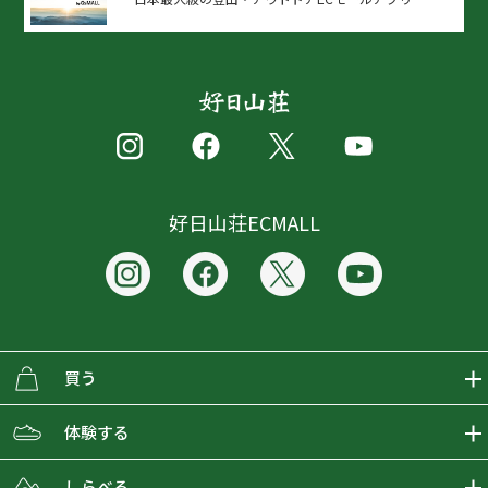
好日山荘ECMALL
買う
ECMALLの商品をさがす
体験する
取り扱いブランド一覧
おとな女子登山部
しらべる