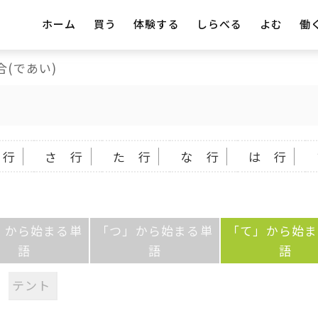
ホーム
買う
体験する
しらべる
よむ
働
合(であい)
 行
さ 行
た 行
な 行
は 行
」から始まる単
「つ」から始まる単
「て」から始ま
語
語
語
テント