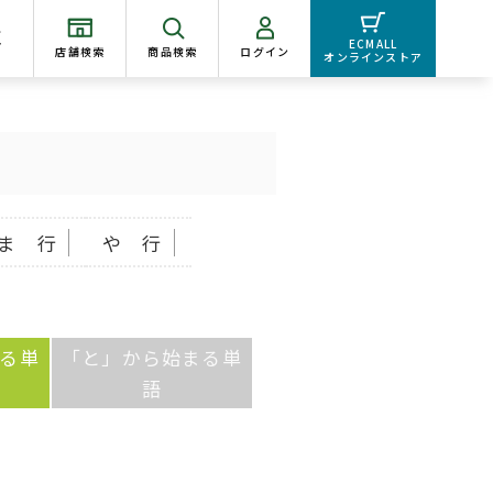
く
ECMALL
店舗検索
商品検索
ログイン
オンラインストア
ま 行
や 行
る単
「と」から始まる単
語