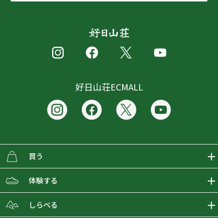
好日山荘ECMALL
買う
ECMALLの商品をさがす
体験する
取り扱いブランド一覧
おとな女子登山部
しらべる