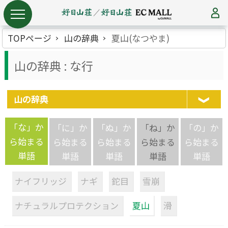
TOPページ
山の辞典
夏山(なつやま)
山の辞典 : な行
山の辞典
「な」か
「に」か
「ぬ」か
「ね」か
「の」か
ら始まる
ら始まる
ら始まる
ら始まる
ら始まる
単語
単語
単語
単語
単語
ナイフリッジ
ナギ
鉈目
雪崩
ナチュラルプロテクション
夏山
滑