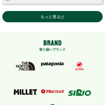
equipment, mountaineering wear and camping
equipment with a history in Japan.
Staff of our KOUJITUSANSO, not to mention
もっと見る
mountain climbing we always enjoy a
rockclimbing, mountain skiing and other kinds
of outdoor activities.
BRAND
Store Introduction：
取り扱いブランド
○ finetrack DEALER in the Osaka city center
(the Japanese outdoor wear maker which
makes full use of advanced fiber).
○ TAX-FREE SHOP (requires purchase of more
five thousand
and one yen).