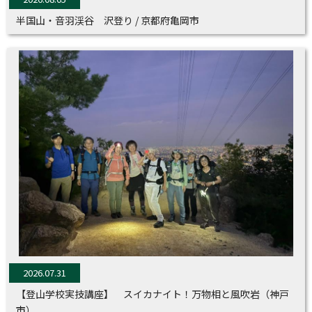
お客様に安心してご来店頂けますよう、今後も引
半国山・音羽渓谷 沢登り / 京都府亀岡市
き続き徹底して感染症対策を行ってまいります。
※詳しくは、弊社HPよりご参照くださいませ。
これからも好日山荘は皆様に「アウトドアで楽し
む心」をサポートさせていただきます！
ご来店にご不安なお客様には代引き発送も承って
おります。
詳しくはお電話にてご相談、お問い合わせくださ
いませ。
----------------------------------------------------------------
-------------------
2026.07.31
【登山学校実技講座】 スイカナイト！万物相と風吹岩（神戸
WE are, it is a shop that sells climbing
市）