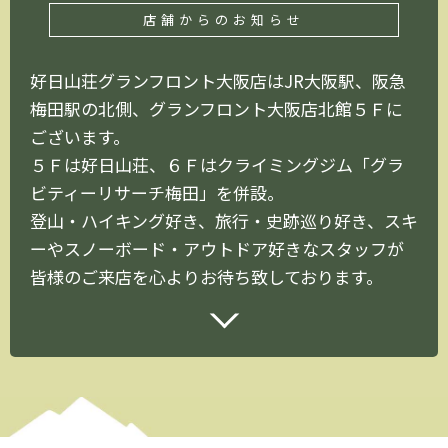
店舗からのお知らせ
好日山荘グランフロント大阪店はJR大阪駅、阪急
梅田駅の北側、グランフロント大阪店北館５Ｆに
ございます。
５Ｆは好日山荘、６Ｆはクライミングジム「グラ
ビティーリサーチ梅田」を併設。
登山・ハイキング好き、旅行・史跡巡り好き、スキ
ーやスノーボード・アウトドア好きなスタッフが
皆様のご来店を心よりお待ち致しております。
※また防災道具や暑さ対策商品も取り揃えており
ます。
さらに、山登りのための情報発信スペース『マウン
トラボ』では、好日山荘登山学校の机上講座を始