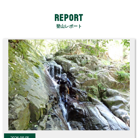
め、山登りを楽しくするためのさまざまなセミナ
REPORT
ーやイベントを開催いたしております！
登山レポート
----------------------------------------------------------------
-----------------------------
当店では新型コロナウイルス感染拡大の予防に
向けた対策に取り組んでおります。
▼店内の消毒，換気，キャッシュレス決済での対
応，スタッフの手洗い・手指消毒・体調管理。
▼お客様には、ご来店前の検温・手指消毒・マス
ク着用など、ご不便をおかけ致しますがご協力を
お願い申し上げます。
2026.08.05