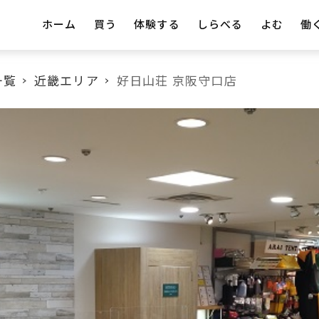
ホーム
買う
体験する
しらべる
よむ
働
一覧
近畿エリア
好日山荘 京阪守口店