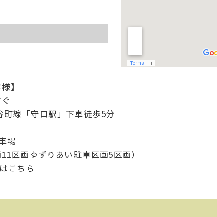
客様】
すぐ
ロ）谷町線「守口駅」下車徒歩5分
駐車場
11区画ゆずりあい駐車区画5区画）
くはこちら