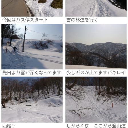
今回はバス停スタート
雪の林道を行く
先日より雪が深くなってます
少しガスが出てますがキレイ
西尾平
しがらくび ここから登山道