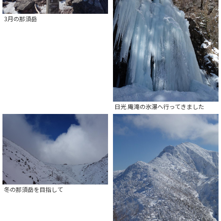
3月の那須岳
日光 庵滝の氷瀑へ行ってきました
冬の那須岳を目指して