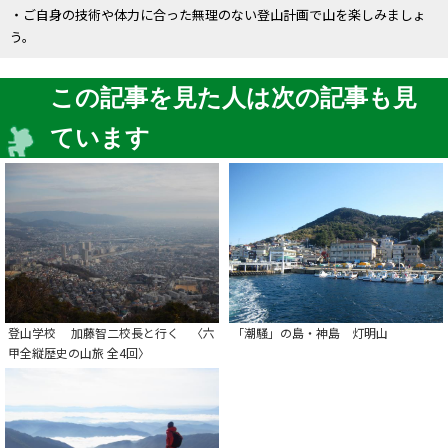
・ご自身の技術や体力に合った無理のない登山計画で山を楽しみましょ
う。
この記事を見た人は次の記事も見
ています
登山学校 加藤智二校長と行く 〈六
「潮騒」の島・神島 灯明山
甲全縦歴史の山旅 全4回〉