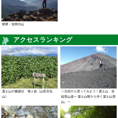
絶景・加賀白山
アクセスランキング
富士山の展望台 竜ヶ岳（山梨百名
一合目から登ってみよう！富士山 吉
山）
田登山道～ 富士山駅から歩く富士山登
山。～