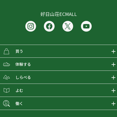
好日山荘ECMALL
買う
ECMALLの商品をさがす
体験する
取り扱いブランド一覧
おとな女子登山部
しらべる
店舗の商品をさがす
登山学校
登山レポート
よむ
ショップブログ
YamaPos
スタートNAVI
ECMedia
働く
会員募集
グラビティリサーチ
山の辞典
ECMALLチャンネル
新卒採用情報