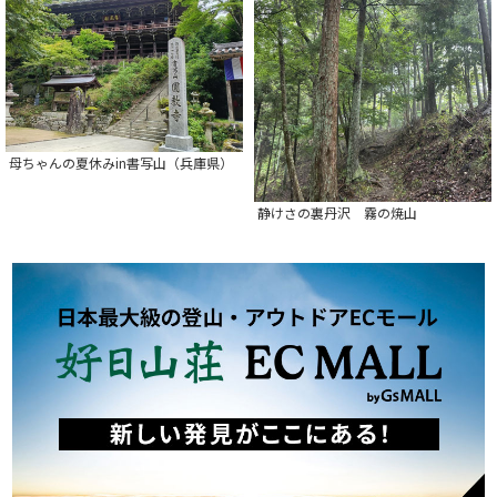
母ちゃんの夏休みin書写山（兵庫県）
静けさの裏丹沢 霧の焼山