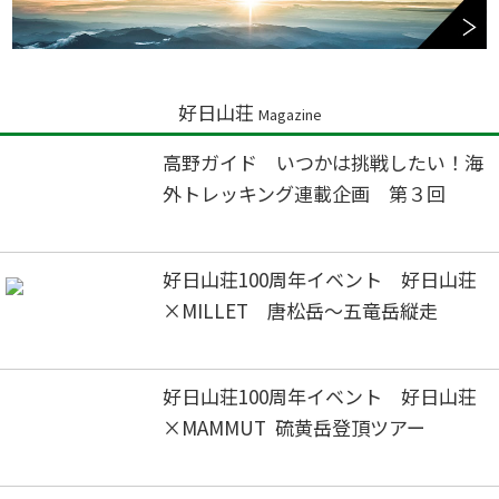
好日山荘
Magazine
高野ガイド いつかは挑戦したい！海
外トレッキング連載企画 第３回
好日山荘100周年イベント 好日山荘
×MILLET 唐松岳～五竜岳縦走
好日山荘100周年イベント 好日山荘
×MAMMUT 硫黄岳登頂ツアー