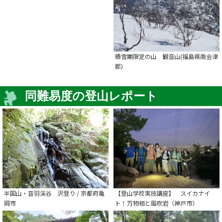
積雪期限定の山 観音山(福島県南会津
郡)
同難易度の登山レポート
半国山・音羽渓谷 沢登り / 京都府亀
【登山学校実技講座】 スイカナイ
岡市
ト！万物相と風吹岩（神戸市）