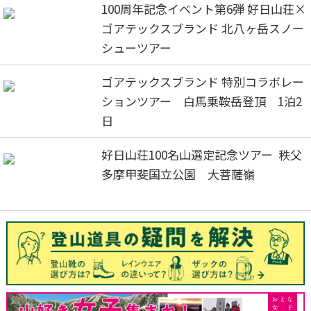
100周年記念イベント第6弾 好日山荘×
ゴアテックスブランド 北八ヶ岳スノー
シューツアー
ゴアテックスブランド 特別コラボレー
ションツアー 白馬乗鞍岳登頂 1泊2
日
好日山荘100名山選定記念ツアー 秩父
多摩甲斐国立公園 大菩薩嶺