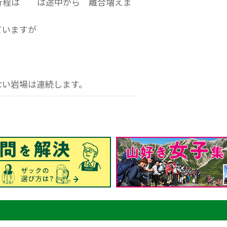
行程は は途中から 離合増えま
ていますが
ない岩場は連続します。