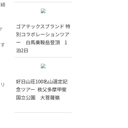
は綺
ま
ゴアテックスブランド 特
か
別コラボレーションツア
ー 白馬乗鞍岳登頂 1
スす
泊2日
好日山荘100名山選定記
バリ
念ツアー 秩父多摩甲斐
国立公園 大菩薩嶺
は
す