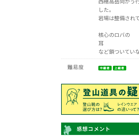
西穂高岳向かう
した。
岩場は整備され
核心のロバの
耳
など鎖ついてい
難易度
感想コメント