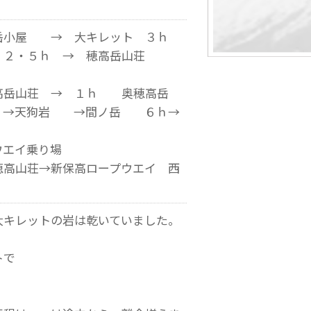
小屋 → 大キレット ３ｈ
 ２・５ｈ → 穂高岳山荘
岳山荘 → １ｈ 奥穂高岳
 →天狗岩 →間ノ岳 ６ｈ→
ウエイ乗り場
→新保高ロープウエイ 西
大キレットの岩は乾いていました。
トで
。