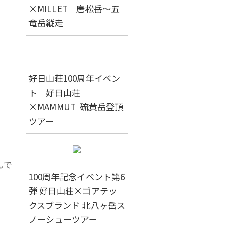
×MILLET 唐松岳～五
竜岳縦走
好日山荘100周年イベン
ト 好日山荘
×MAMMUT 硫黄岳登頂
ツアー
んで
100周年記念イベント第6
弾 好日山荘×ゴアテッ
クスブランド 北八ヶ岳ス
ノーシューツアー