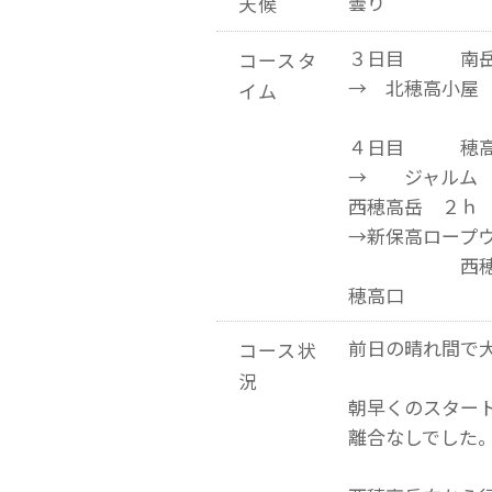
曇り
天候
３日目 南岳
コースタ
→ 北穂高小屋
イム
４日目 穂高
→ ジャルム
西穂高岳 ２ｈ
→新保高ロープ
西穂高山荘
穂高口
前日の晴れ間で
コース状
況
朝早くのスター
離合なしでした