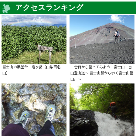
アクセスランキング
富士山の展望台 竜ヶ岳（山梨百名
一合目から登ってみよう！富士山 吉
山）
田登山道～ 富士山駅から歩く富士山登
山。～