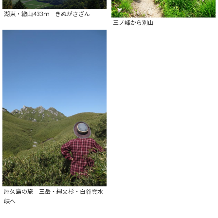
湖東・繖山433ｍ きぬがさざん
三ノ峰から別山
屋久島の旅 三岳・縄文杉・白谷雲水
峡へ