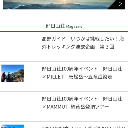
好日山荘
Magazine
高野ガイド いつかは挑戦したい！海
外トレッキング連載企画 第３回
好日山荘100周年イベント 好日山荘
×MILLET 唐松岳～五竜岳縦走
好日山荘100周年イベント 好日山荘
×MAMMUT 硫黄岳登頂ツアー