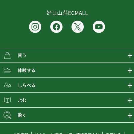
好日山荘ECMALL
買う
ECMALLの商品をさがす
体験する
取り扱いブランド一覧
おとな女子登山部
しらべる
店舗の商品をさがす
登山学校
登山レポート
よむ
ショップブログ
YamaPos
スタートNAVI
ECMedia
働く
会員募集
グラビティリサーチ
山の辞典
ECMALLチャンネル
新卒採用情報