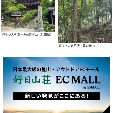
母ちゃんの夏休みin書写山（兵庫県）
静けさの裏丹沢 霧の焼山