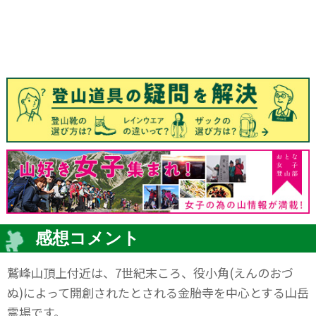
感想コメント
鷲峰山頂上付近は、7世紀末ころ、役小角(えんのおづ
ぬ)によって開創されたとされる金胎寺を中心とする山岳
霊場です。