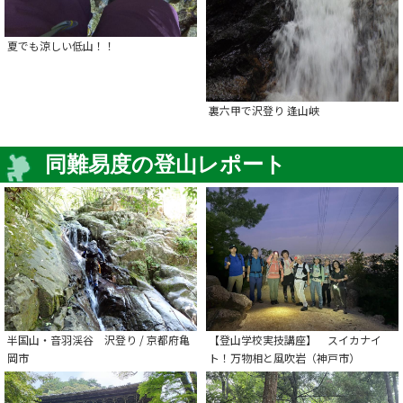
夏でも涼しい低山！！
裏六甲で沢登り 逢山峡
同難易度の登山レポート
半国山・音羽渓谷 沢登り / 京都府亀
【登山学校実技講座】 スイカナイ
岡市
ト！万物相と風吹岩（神戸市）