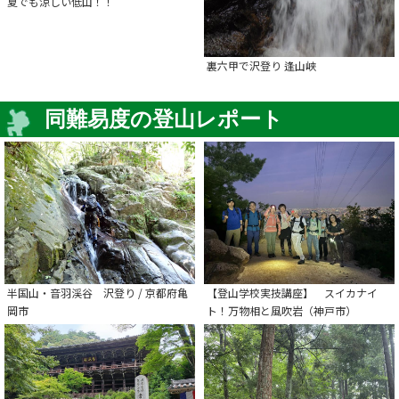
夏でも涼しい低山！！
裏六甲で沢登り 逢山峡
同難易度の登山レポート
半国山・音羽渓谷 沢登り / 京都府亀
【登山学校実技講座】 スイカナイ
岡市
ト！万物相と風吹岩（神戸市）