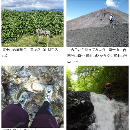
富士山の展望台 竜ヶ岳（山梨百名
一合目から登ってみよう！富士山 吉
山）
田登山道～ 富士山駅から歩く富士山登
山。～