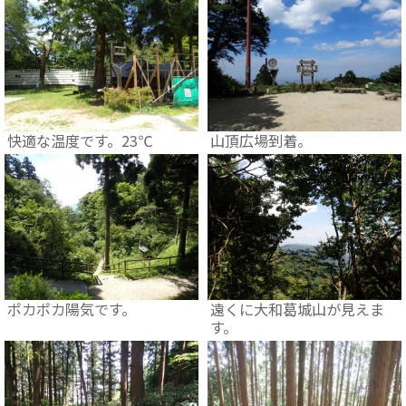
快適な温度です。23℃
山頂広場到着。
ポカポカ陽気です。
遠くに大和葛城山が見えま
す。