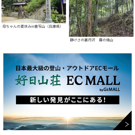
母ちゃんの夏休みin書写山（兵庫県）
静けさの裏丹沢 霧の焼山