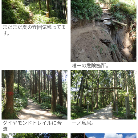
まだまだ夏の雰囲気残ってま
す。
唯一の危険箇所。
ダイヤモンドトレイルに合
一ノ鳥居。
流。