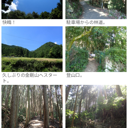
快晴！
駐車場からの林道。
久しぶりの金剛山へスター
登山口。
ト。