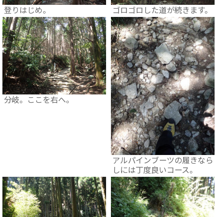
登りはじめ。
ゴロゴロした道が続きます。
分岐。ここを右へ。
アルパインブーツの履きなら
しには丁度良いコース。