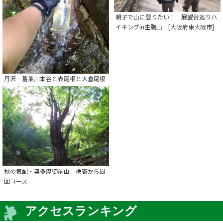
親子で山に登りたい！ 展望台巡りハ
イキングin生駒山 [大阪府東大阪市]
丹沢 葛葉川本谷と表尾根と大倉尾根
秋の気配・奥多摩御前山 栃寄から周
回コース
アクセスランキング