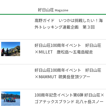
好日山荘
Magazine
高野ガイド いつかは挑戦したい！海
外トレッキング連載企画 第３回
好日山荘100周年イベント 好日山荘
×MILLET 唐松岳～五竜岳縦走
好日山荘100周年イベント 好日山荘
×MAMMUT 硫黄岳登頂ツアー
100周年記念イベント第6弾 好日山荘×
ゴアテックスブランド 北八ヶ岳スノー