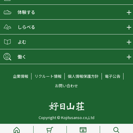
ECMALLの商品をさがす
体験する
取り扱いブランド一覧
おとな女子登山部
しらべる
店舗の商品をさがす
登山学校
登山レポート
よむ
ショップブログ
YamaPos
スタートNAVI
ECMedia
働く
会員募集
グラビティリサーチ
山の辞典
ECMALLチャンネル
新卒採用情報
企業情報
リクルート情報
個人情報保護方針
電子公告
オンラインコンシェルジュ
好日山荘マガジン
中途採用情報
お問い合わせ
好日山荘チャンネル
キャリア採用情報
アルバイト採用情報
Copyright © Kojitusanso.co,Ltd
社員メッセージ