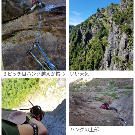
３ピッチ目ハング越えが核心
いい天気
ハングの上部