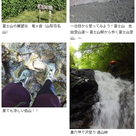
富士山の展望台 竜ヶ岳（山梨百名
一合目から登ってみよう！富士山 吉
山）
田登山道～ 富士山駅から歩く富士山登
山。～
夏でも涼しい低山！！
裏六甲で沢登り 逢山峡