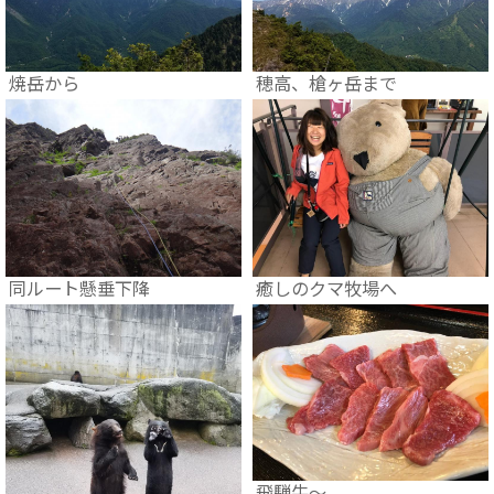
焼岳から
穂高、槍ヶ岳まで
癒しのクマ牧場へ
同ルート懸垂下降
飛騨牛～