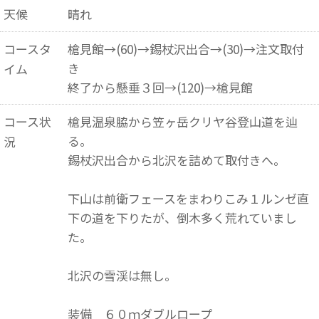
天候
晴れ
コースタ
槍見館→(60)→錫杖沢出合→(30)→注文取付
き
イム
終了から懸垂３回→(120)→槍見館
コース状
槍見温泉脇から笠ヶ岳クリヤ谷登山道を辿
る。
況
錫杖沢出合から北沢を詰めて取付きへ。
下山は前衛フェースをまわりこみ１ルンゼ直
下の道を下りたが、倒木多く荒れていまし
た。
北沢の雪渓は無し。
装備 ６０ｍダブルロープ