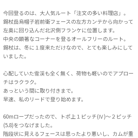
今回登るのは、大人気ルート「注文の多い料理店」。
錫杖岳烏帽子岩前衛フェースの左方カンテから向かって
左奥に回り込んだ北沢側フランケに位置します。
中央の顕著なコーナーを登るオールフリーのルート。
錫杖は、冬に１度来ただけなので、とても楽しみにして
いました。
心配していた雪渓も全く無く、荷物も軽いのでアプロー
チはラクラク。
あっという間に取り付きまで。
早速、私のリードで登り始めます。
60mロープだったので、トポ上１ピッチ(Ⅳ)～２ピッチ
(5.8)をつなげました。
階段状に見えるフェースは思ったより悪いし、カムが重