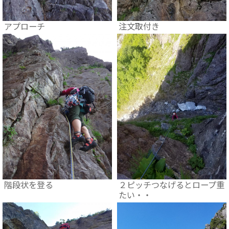
アプローチ
注文取付き
階段状を登る
２ピッチつなげるとロープ重
たい・・