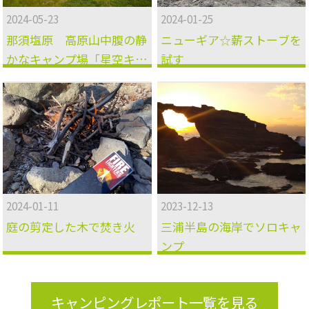
2024-05-23
2024-01-25
那須塩原 高原山中腹の静
ニューギア☆薪ストーブを
かなキャンプ場「星空キャ
試す
ンプ場」
2024-01-11
2023-12-13
庭の剪定した木で焚き火
三浦半島の海岸でソロキャ
ンプ
キャンピングレポート一覧を見る