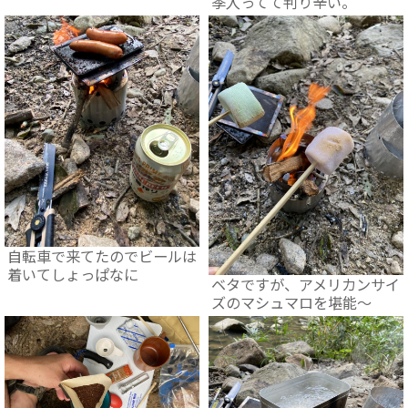
季入ってて判り辛い。
自転車で来てたのでビールは
着いてしょっぱなに
ベタですが、アメリカンサイ
ズのマシュマロを堪能～