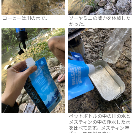
コーヒーは川の水で。
ソーヤミニの威力を体験した
かった。
ペットボトルの中の川の水と
メスティンの中の浄水した水
を比べてます。メスティン年