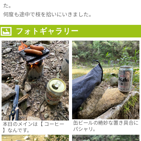
た。
何度も途中で枝を拾いにいきました。
フォトギャラリー
缶ビールの絶妙な置き具合に
本日のメインは【 コーヒー
パシャリ。
】なんです。