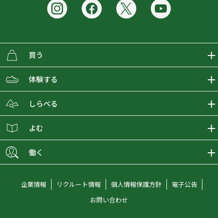
買う
ECMALLの商品をさがす
体験する
取り扱いブランド一覧
おとな女子登山部
しらべる
店舗の商品をさがす
登山学校
登山レポート
よむ
ショップブログ
YamaPos
スタートNAVI
ECMedia
働く
会員募集
グラビティリサーチ
山の辞典
ECMALLチャンネル
新卒採用情報
企業情報
リクルート情報
個人情報保護方針
電子公告
オンラインコンシェルジュ
好日山荘マガジン
中途採用情報
お問い合わせ
好日山荘チャンネル
キャリア採用情報